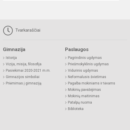
Tvarkaraščiai
Gimnazija
Paslaugos
Istorija
Pagrindinis ugdymas
Vizija, misija, filosofija
Priešmokyklinis ugdymas
Pasiekimai 2020-2021 m.m.
Vidurinis ugdymas
Gimnazijos simboliai
Neformalusis švietimas
Priėmimas į gimnaziją
Pagalba mokiniams ir tėvams
Mokinių pavėžėjimas
Mokinių maitinimas
Patalpų nuoma
Biblioteka