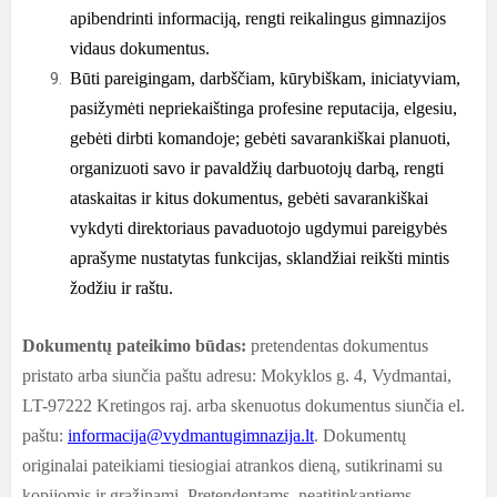
apibendrinti informaciją, rengti reikalingus gimnazijos
vidaus dokumentus.
Būti pareigingam, darbščiam, kūrybiškam, iniciatyviam,
pasižymėti nepriekaištinga profesine reputacija, elgesiu,
gebėti dirbti komandoje; gebėti savarankiškai planuoti,
organizuoti savo ir pavaldžių darbuotojų darbą, rengti
ataskaitas ir kitus dokumentus, gebėti savarankiškai
vykdyti direktoriaus pavaduotojo ugdymui pareigybės
aprašyme nustatytas funkcijas, sklandžiai reikšti mintis
žodžiu ir raštu.
Dokumentų pateikimo būdas:
pretendentas dokumentus
pristato arba siunčia paštu adresu: Mokyklos g. 4, Vydmantai,
LT-97222 Kretingos raj. arba skenuotus dokumentus siunčia el.
paštu:
informacija@vydmantugimnazija.lt
. Dokumentų
originalai pateikiami tiesiogiai atrankos dieną, sutikrinami su
kopijomis ir grąžinami. Pretendentams, neatitinkantiems