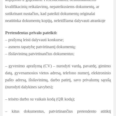
kvalifikacinių reikalavimų, nepateikusiems dokumentų, ar
sutikrinant nustačius, kad pateikti dokumentų originalai
neatitinka dokumentų kopijų, neleidžiama dalyvauti atrankoje
Pretendentas privalo pateikti:
– prašymą leisti dalyvauti konkurse;
– asmens tapatybę patvirtinantį dokumentą;
– išsilavinimą patvirtinančius dokumentus;
– gyvenimo aprašymą (CV) – nurodyti vardą, pavardę, gimimo
datą, gyvenamosios vietos adresą, telefono numerį, elektroninio
pašto adresą, išsilavinimą, darbo patirtį, savo privalumų sąrašą
(nurodyti dalykines savybes);
– teisėto darbo su vaikais kodą (QR kodą);
– kitus dokumentus, patvirtinančius pretendento atitiktį