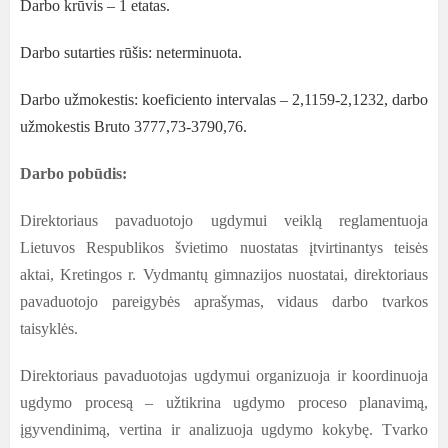
Darbo krūvis – 1 etatas.
Darbo sutarties rūšis: neterminuota.
Darbo užmokestis: koeficiento intervalas – 2,1159-2,1232, darbo
užmokestis Bruto 3777,73-3790,76.
Darbo pobūdis:
Direktoriaus pavaduotojo ugdymui veiklą reglamentuoja
Lietuvos Respublikos švietimo nuostatas įtvirtinantys teisės
aktai, Kretingos r. Vydmantų gimnazijos nuostatai, direktoriaus
pavaduotojo pareigybės aprašymas, vidaus darbo tvarkos
taisyklės.
Direktoriaus pavaduotojas ugdymui organizuoja ir koordinuoja
ugdymo procesą – užtikrina ugdymo proceso planavimą,
įgyvendinimą, vertina ir analizuoja ugdymo kokybę. Tvarko