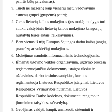
patirtis būtų privalumas);
Turėti ne mažesnę kaip vienerių metų vadovavimo
asmenų grupei (grupėms) patirtį;
Geras lietuvių kalbos mokėjimas (jos mokėjimo lygis turi
atitikti valstybinės lietuvių kalbos mokėjimo kategorijų,
nustatytų teisės aktais, reikalavimus).
Bent vienos iš trijų Europos Sąjungos darbo kalbų (anglų,
prancūzų ar vokiečių) mokėjimas.
Mokėjimas naudotis informacinėmis technologijomis.
Išmanyti ugdymo veiklos organizavimą, ugdymo procesą
reglamentuojančius dokumentus, įstaigos tikslus ir
uždavinius, darbo teisinius santykius, kuriuos
reglamentuoja Lietuvos Respublikos įstatymai, Lietuvos
Respublikos Vyriausybės nutarimai, Lietuvos
Respublikos Darbo kodeksas, dokumentų rengimo ir
įforminimo taisykles, raštvedybą.
Gebėjimas valdyti, kaupti, analizuoti, sisteminti ir