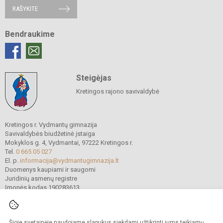
RAŠYKITE
Bendraukime
Steigėjas
Kretingos rajono savivaldybė
Kretingos r. Vydmantų gimnazija
Savivaldybės biudžetinė įstaiga
Mokyklos g. 4, Vydmantai, 97222 Kretingos r.
Tel.
0 665 05 027
El. p.
informacija@vydmantugimnazija.lt
Duomenys kaupiami ir saugomi
Juridinių asmenų registre
Įmonės kodas 190283613
Šioje svetainėje naudojame slapukus siekdami užtikrinti jums teikiamų
© 2021. Kretingos r. Vydmantų gimnazija. Visos teisės saugomos.