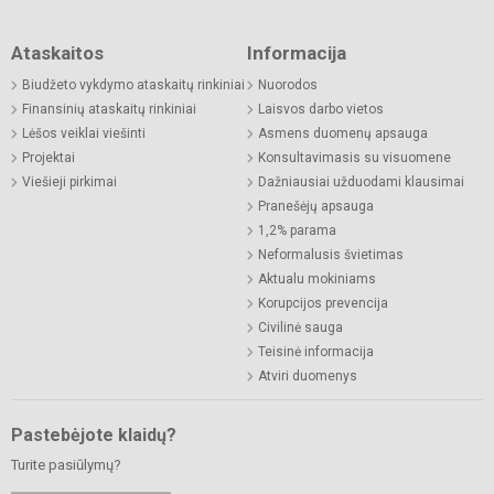
Ataskaitos
Informacija
Biudžeto vykdymo ataskaitų rinkiniai
Nuorodos
Finansinių ataskaitų rinkiniai
Laisvos darbo vietos
Lėšos veiklai viešinti
Asmens duomenų apsauga
Projektai
Konsultavimasis su visuomene
Viešieji pirkimai
Dažniausiai užduodami klausimai
Pranešėjų apsauga
1,2% parama
Neformalusis švietimas
Aktualu mokiniams
Korupcijos prevencija
Civilinė sauga
Teisinė informacija
Atviri duomenys
Pastebėjote klaidų?
Turite pasiūlymų?