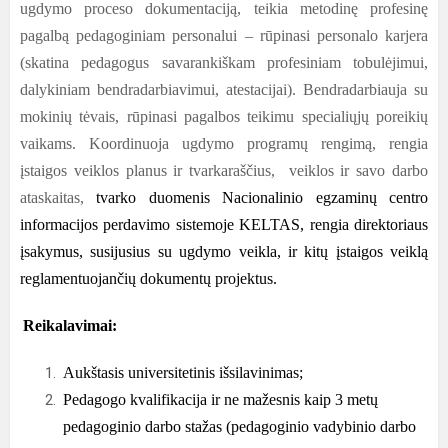
ugdymo proceso dokumentaciją, teikia metodinę profesinę
pagalbą pedagoginiam personalui – rūpinasi personalo karjera
(skatina pedagogus savarankiškam profesiniam tobulėjimui,
dalykiniam bendradarbiavimui, atestacijai). Bendradarbiauja su
mokinių tėvais, rūpinasi pagalbos teikimu specialiųjų poreikių
vaikams. Koordinuoja ugdymo programų rengimą, rengia
įstaigos veiklos planus ir tvarkaraščius, veiklos ir savo darbo
ataskaitas,
tvarko duomenis Nacionalinio egzaminų centro
informacijos perdavimo sistemoje KELTAS, rengia direktoriaus
įsakymus, susijusius su ugdymo veikla, ir kitų įstaigos veiklą
reglamentuojančių dokumentų projektus.
Reikalavimai:
Aukštasis universitetinis išsilavinimas;
Pedagogo kvalifikacija ir ne mažesnis kaip 3 metų
pedagoginio darbo stažas (
pedagoginio vadybinio darbo