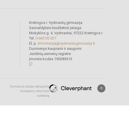
Kretingos r. Vydmantų gimnazija
Savivaldybės biudžetinė įstaiga
Mokyklos g. 4, Vydmantai, 97222 Kretingos r.
Tel.
0 665 05 027
El. p.
informacija@vydmantugimnazija.lt
Duomenys kaupiami ir saugomi
Juridinių asmenų registre
Įmonės kodas 190283613
Sumanus būdas atnaujinti
mokyklos interneto
svetainę