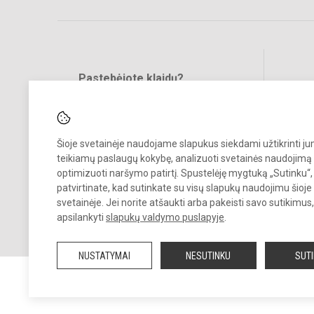
Pastebėjote klaidų?
Bend
Turite pasiūlymų?
RAŠYKITE
Šioje svetainėje naudojame slapukus siekdami užtikrinti j
teikiamų paslaugų kokybę, analizuoti svetainės naudojimą 
optimizuoti naršymo patirtį. Spustelėję mygtuką „Sutinku“,
patvirtinate, kad sutinkate su visų slapukų naudojimu šioje
svetainėje. Jei norite atšaukti arba pakeisti savo sutikimu
© 2021. Kretingos r. Vydmantų gimnazija. Visos teisės saugomos.
apsilankyti
slapukų valdymo puslapyje
.
Kopijuoti turinį be raštiško gimnazijos sutikimo griežtai draudžiama.
NUSTATYMAI
NESUTINKU
SUT