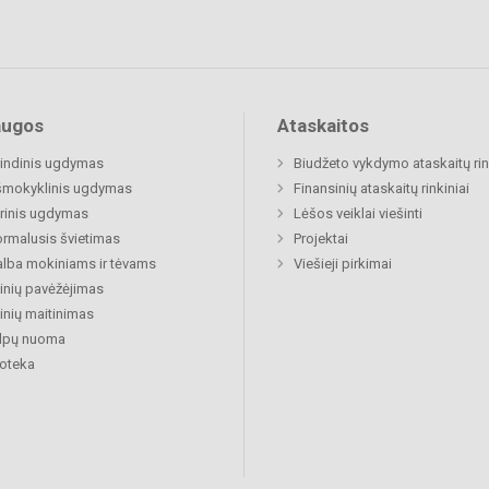
augos
Ataskaitos
indinis ugdymas
Biudžeto vykdymo ataskaitų rin
šmokyklinis ugdymas
Finansinių ataskaitų rinkiniai
rinis ugdymas
Lėšos veiklai viešinti
rmalusis švietimas
Projektai
lba mokiniams ir tėvams
Viešieji pirkimai
nių pavėžėjimas
nių maitinimas
alpų nuoma
ioteka