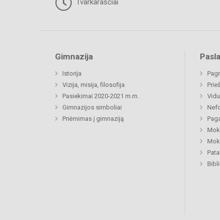
Tvarkaraščiai
Gimnazija
Pasl
Istorija
Pagr
Vizija, misija, filosofija
Prie
Pasiekimai 2020-2021 m.m.
Vidu
Gimnazijos simboliai
Nefo
Priėmimas į gimnaziją
Paga
Moki
Moki
Pat
Bibl