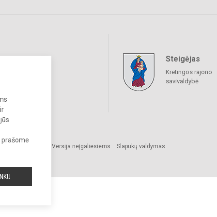
Steigėjas
raukime
Kretingos rajono
savivaldybė
ums
ir
 jūs
s, prašome
Versija neįgaliesiems
Slapukų valdymas
INKU