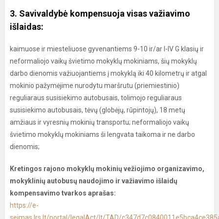
3. Savivaldybė kompensuoja visas važiavimo
išlaidas:
kaimuose ir miesteliuose gyvenantiems 9-10 ir/ar I-IV G klasių ir
neformaliojo vaikų švietimo mokyklų mokiniams, šių mokyklų
darbo dienomis važiuojantiems į mokyklą iki 40 kilometrų ir atgal
mokinio pažymėjime nurodytu maršrutu (priemiestinio)
reguliaraus susisiekimo autobusais, tolimojo reguliaraus
susisiekimo autobusais, tėvų (globėjų, rūpintojų), 18 metų
amžiaus ir vyresnių mokinių transportu; neformaliojo vaikų
švietimo mokyklų mokiniams ši lengvata taikoma ir ne darbo
dienomis;
Kretingos rajono mokyklų mokinių vežiojimo organizavimo,
mokyklinių autobusų naudojimo ir važiavimo išlaidų
kompensavimo tvarkos aprašas:
https://e-
seimas.lrs.lt/portal/legalAct/lt/TAD/c347d7c0840011e5bca4ce38