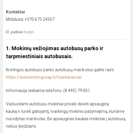
Kontaktai
Mobilusis +370 675 24567
El. paštas
Rašyti
1. Mokinių vežiojimas autobusų parko ir
tarpmiestiniais autobusais.
Kretingos autobuso parko autobusų maršrutus galite rasti:
https://www.kretingosap.lt/tvarkarasciai
Informacija teikiama telefonu (8 445) 79 001.
Važiuodami autobusu mokiniai privalo dėvėti apsauginę
kaukę ir turėti galiojantį, tvarkingą mokinio pažymėjimą, kuriame
nurodytas maršrutas. Be apsauginės kaukės mokiniai į autobusą
nebus įleidžiami.