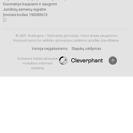
Duomenys kaupiami ir saugomi
Juridinių asmenų registre
Įmonės kodas 190283613
© 2021. Kretingos r. Vydmantų gimnazija. Visos teisės saugomos.
Kopijuoti turinį be raštiško gimnazijos sutikimo griežtai draudžiama.
Versija neįgaliesiems
Slapukų valdymas
Sumanus būdas atnaujinti
mokyklos interneto
svetainę