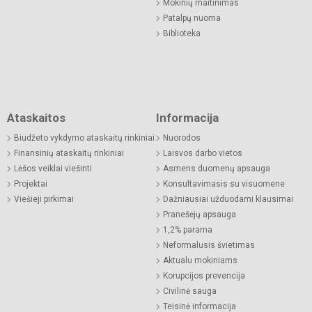
Mokinių maitinimas
Patalpų nuoma
Biblioteka
Ataskaitos
Informacija
Biudžeto vykdymo ataskaitų rinkiniai
Nuorodos
Finansinių ataskaitų rinkiniai
Laisvos darbo vietos
Lėšos veiklai viešinti
Asmens duomenų apsauga
Projektai
Konsultavimasis su visuomene
Viešieji pirkimai
Dažniausiai užduodami klausimai
Pranešėjų apsauga
1,2% parama
Neformalusis švietimas
Aktualu mokiniams
Korupcijos prevencija
Civilinė sauga
Teisinė informacija