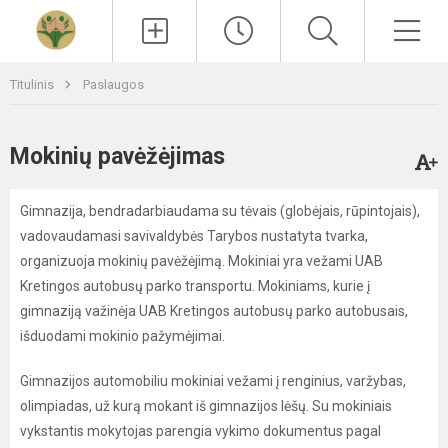
Paieška
Men
Titulinis
Paslaugos
Mokinių pavėžėjimas
Gimnazija, bendradarbiaudama su tėvais (globėjais, rūpintojais),
vadovaudamasi savivaldybės Tarybos nustatyta tvarka,
organizuoja mokinių pavėžėjimą. Mokiniai yra vežami UAB
Kretingos autobusų parko transportu. Mokiniams, kurie į
gimnaziją važinėja UAB Kretingos autobusų parko autobusais,
išduodami mokinio pažymėjimai.
Gimnazijos automobiliu mokiniai vežami į renginius, varžybas,
olimpiadas, už kurą mokant iš gimnazijos lėšų. Su mokiniais
vykstantis mokytojas parengia vykimo dokumentus pagal