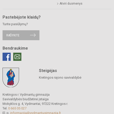
Atviri duomenys
Pastebėjote klaidų?
Turite pasiūlymų?
RAŠYKITE
Bendraukime
Steigėjas
Kretingos rajono savivaldybė
Kretingos r. Vydmantų gimnazija
Savivaldybės biudžetinė įstaiga
Mokyklos g. 4, Vydmantai, 97222 Kretingos r.
Tel.
0 665 05 027
El. p.
informacija@vydmantugimnazija.lt