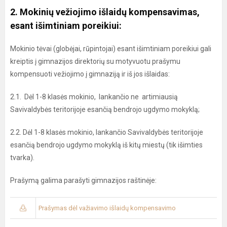
2. Mokinių vežiojimo išlaidų kompensavimas,
esant išimtiniam poreikiui:
Mokinio tėvai (globėjai, rūpintojai) esant išimtiniam poreikiui gali
kreiptis į gimnazijos direktorių su motyvuotu prašymu
kompensuoti vežiojimo į gimnaziją ir iš jos išlaidas:
2.1. Dėl 1-8 klasės mokinio, lankančio ne artimiausią
Savivaldybės teritorijoje esančią bendrojo ugdymo mokyklą;
2.2. Dėl 1-8 klasės mokinio, lankančio Savivaldybės teritorijoje
esančią bendrojo ugdymo mokyklą iš kitų miestų (tik išimties
tvarka).
Prašymą galima parašyti gimnazijos raštinėje:
Prašymas dėl važiavimo išlaidų kompensavimo