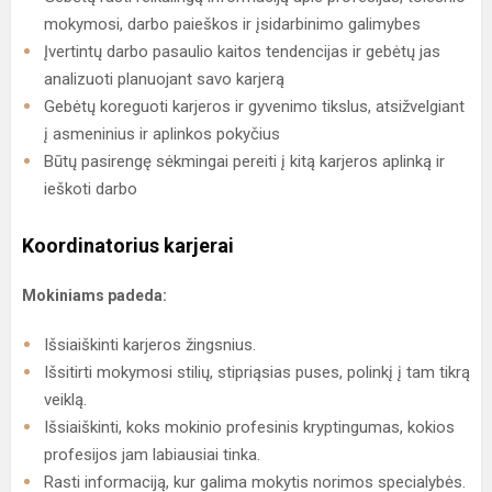
mokymosi, darbo paieškos ir įsidarbinimo galimybes
Įvertintų darbo pasaulio kaitos tendencijas ir gebėtų jas
analizuoti planuojant savo karjerą
Gebėtų koreguoti karjeros ir gyvenimo tikslus, atsižvelgiant
į asmeninius ir aplinkos pokyčius
Būtų pasirengę sėkmingai pereiti į kitą karjeros aplinką ir
ieškoti darbo
Koordinatorius karjerai
Mokiniams padeda:
Išsiaiškinti karjeros žingsnius.
Išsitirti mokymosi stilių, stipriąsias puses, polinkį į tam tikrą
veiklą.
Išsiaiškinti, koks mokinio profesinis kryptingumas, kokios
profesijos jam labiausiai tinka.
Rasti informaciją, kur galima mokytis norimos specialybės.