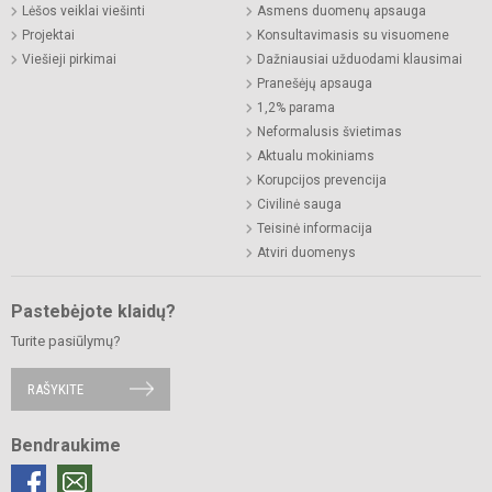
Lėšos veiklai viešinti
Asmens duomenų apsauga
Projektai
Konsultavimasis su visuomene
Viešieji pirkimai
Dažniausiai užduodami klausimai
Pranešėjų apsauga
1,2% parama
Neformalusis švietimas
Aktualu mokiniams
Korupcijos prevencija
Civilinė sauga
Teisinė informacija
Atviri duomenys
Pastebėjote klaidų?
Turite pasiūlymų?
RAŠYKITE
Bendraukime