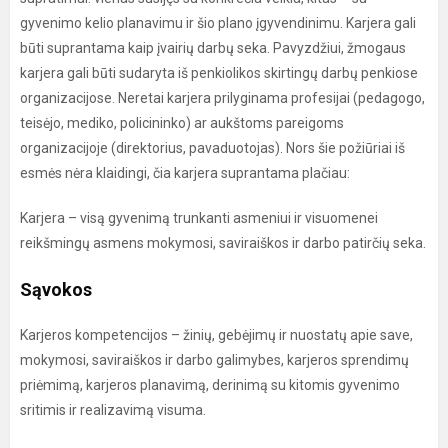
gyvenimo kelio planavimu ir šio plano įgyvendinimu. Karjera gali
būti suprantama kaip įvairių darbų seka. Pavyzdžiui, žmogaus
karjera gali būti sudaryta iš penkiolikos skirtingų darbų penkiose
organizacijose. Neretai karjera prilyginama profesijai (pedagogo,
teisėjo, mediko, policininko) ar aukštoms pareigoms
organizacijoje (direktorius, pavaduotojas). Nors šie požiūriai iš
esmės nėra klaidingi, čia karjera suprantama plačiau:
Karjera – visą gyvenimą trunkanti asmeniui ir visuomenei
reikšmingų asmens mokymosi, saviraiškos ir darbo patirčių seka.
Sąvokos
Karjeros kompetencijos – žinių, gebėjimų ir nuostatų apie save,
mokymosi, saviraiškos ir darbo galimybes, karjeros sprendimų
priėmimą, karjeros planavimą, derinimą su kitomis gyvenimo
sritimis ir realizavimą visuma.