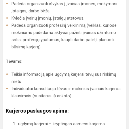
Padeda organizuoti išvykas į įvairias įmones, mokymosi
įstaigas, darbo biržą.
Kviečia įvairių įmonių, įstaigų atstovus.
Padeda organizuoti profesinį veiklinimą (veiklas, kuriose
mokiniams padedama aktyviai pažinti įvairias užimtumo
sritis, profesijų ypatumus, kaupti darbo patirtį, planuoti
būsimą karjerą).
Tėvams:
Teikia informaciją apie ugdymą karjerai tėvų susirinkimų
metu.
Individualiai konsultuoja tėvus ir mokinius įvairiais karjeros
klausimais (susitarus iš anksto).
Karjeros paslaugos apima:
ugdymą karjerai – kryptingas asmens karjeros