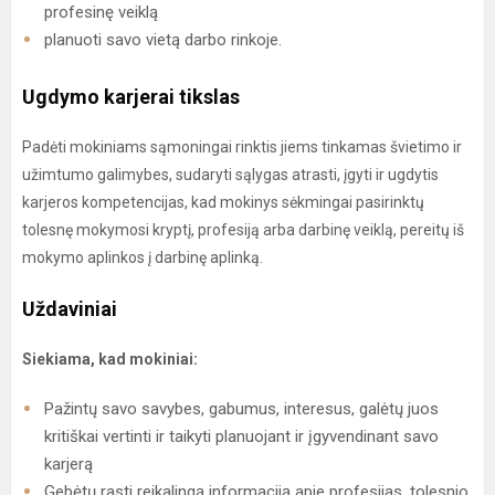
profesinę veiklą
planuoti savo vietą darbo rinkoje.
Ugdymo karjerai tikslas
Padėti mokiniams sąmoningai rinktis jiems tinkamas švietimo ir
užimtumo galimybes, sudaryti sąlygas atrasti, įgyti ir ugdytis
karjeros kompetencijas, kad mokinys sėkmingai pasirinktų
tolesnę mokymosi kryptį, profesiją arba darbinę veiklą, pereitų iš
mokymo aplinkos į darbinę aplinką.
Uždaviniai
Siekiama, kad mokiniai:
Pažintų savo savybes, gabumus, interesus, galėtų juos
kritiškai vertinti ir taikyti planuojant ir įgyvendinant savo
karjerą
Gebėtų rasti reikalingą informaciją apie profesijas, tolesnio