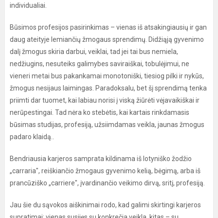
individualiai.
Būsimos profesijos pasirinkimas – vienas iš atsakingiausių ir gan
daug ateityje lemiančių žmogaus sprendimų. Didžiąją gyvenimo
dalį žmogus skiria darbui, veiklai, tad jei tai bus nemiela,
nedžiugins, nesuteiks galimybes saviraiškai, tobulėjimui, ne
vieneri metai bus pakankamai monotoniški, tiesiog pilki ir nykūs,
žmogus nesijaus laimingas. Paradoksalu, bet šį sprendimą tenka
priimti dar tuomet, kai labiau norisi į viską žiūrėti vėjavaikiškai ir
nerūpestingai. Tad nėra ko stebėtis, kai kartais rinkdamasis
būsimas studijas, profesiją, užsiimdamas veikla, jaunas žmogus
padaro klaidą..
Bendriausia karjeros samprata kildinama iš lotyniško žodžio
„carraria", reiškiančio žmogaus gyvenimo kelią, bėgimą, arba iš
prancūziško „carriere", įvardinančio veikimo dirvą, sritį, profesiją.
Jau šie du sąvokos aiškinimai rodo, kad galimi skirtingi karjeros
supratimai: vienas susijęs su konkrečia veikla, kitas – su