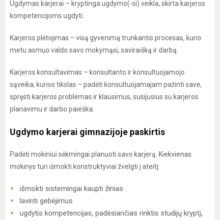
Ugdymas karjerai – kryptinga ugdymo(-si) veikla, skirta karjeros
kompetencijoms ugdyti.
Karjeros plėtojimas – visą gyvenimą trunkantis procesas, kurio
metu asmuo valdo savo mokymąsi, saviraišką ir darbą.
Karjeros konsultavimas – konsultanto ir konsultuojamojo
sąveika, kurios tikslas – padėti konsultuojamajam pažinti save,
spręsti karjeros problemas ir klausimus, susijusius su karjeros
planavimu ir darbo paieška.
Ugdymo karjerai gimnazijoje paskirtis
Padėti mokiniui sėkmingai planuoti savo karjerą. Kiekvienas
mokinys turi išmokti konstruktyviai žvelgti į ateitį:
išmokti sistemingai kaupti žinias
lavinti gebėjimus
ugdytis kompetencijas, padėsiančias rinktis studijų kryptį,