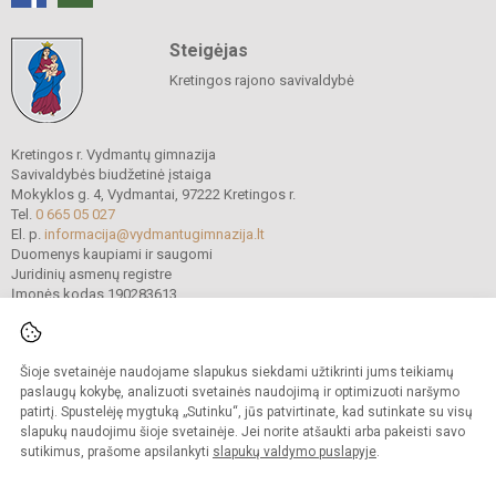
Steigėjas
Kretingos rajono savivaldybė
Kretingos r. Vydmantų gimnazija
Savivaldybės biudžetinė įstaiga
Mokyklos g. 4, Vydmantai, 97222 Kretingos r.
Tel.
0 665 05 027
El. p.
informacija@vydmantugimnazija.lt
Duomenys kaupiami ir saugomi
Juridinių asmenų registre
Įmonės kodas 190283613
Šioje svetainėje naudojame slapukus siekdami užtikrinti jums teikiamų
© 2021. Kretingos r. Vydmantų gimnazija. Visos teisės saugomos.
Kopijuoti turinį be raštiško gimnazijos sutikimo griežtai draudžiama.
paslaugų kokybę, analizuoti svetainės naudojimą ir optimizuoti naršymo
patirtį. Spustelėję mygtuką „Sutinku“, jūs patvirtinate, kad sutinkate su visų
Versija neįgaliesiems
Slapukų valdymas
slapukų naudojimu šioje svetainėje. Jei norite atšaukti arba pakeisti savo
sutikimus, prašome apsilankyti
slapukų valdymo puslapyje
.
Sumanus būdas atnaujinti
mokyklos interneto
svetainę