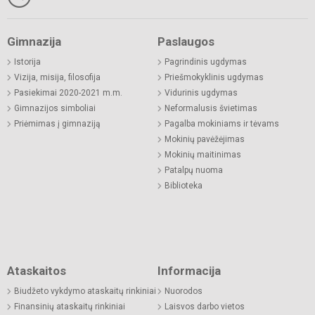
Gimnazija
Paslaugos
Istorija
Pagrindinis ugdymas
Vizija, misija, filosofija
Priešmokyklinis ugdymas
Pasiekimai 2020-2021 m.m.
Vidurinis ugdymas
Gimnazijos simboliai
Neformalusis švietimas
Priėmimas į gimnaziją
Pagalba mokiniams ir tėvams
Mokinių pavėžėjimas
Mokinių maitinimas
Patalpų nuoma
Biblioteka
Ataskaitos
Informacija
Biudžeto vykdymo ataskaitų rinkiniai
Nuorodos
Finansinių ataskaitų rinkiniai
Laisvos darbo vietos