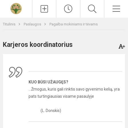
Paieška
Men
Titulinis
Paslaugos
Pagalba mokiniams ir tėvams
Karjeros koordinatorius
KUO BŪSI UŽAUGĘS?
...Žmogus, kuris gali rinktis savo gyvenimo kelią, yra
pats turtingiausias visame pasaulyje
(L. Donskis)