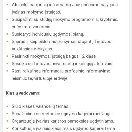
Atsirinkti naujausią informaciją apie priėmimo sąlygas į
įvairias mokymo įstaigas.
Susipažinti su studijų mokymo programomis, kryptimis,
priėmimo tvarkomis.
Susidaryti individualų ugdymosi planą.
Suprasti, kaip pildomas prašymas stojant į Lietuvos
aukštąsias mokyklas.
Pasirinkti mokymosi įstaigą baigus 12 klasę.
Susitikti su Lietuvos universitetų ir kolegijų atstovais.
Rasti reikalingą informaciją profesinio informavimo
leidiniuose, virtualioje erdvėje.
Klasių vadovams:
Siūlo klasės valandėlių temas.
Supažindina su metodine ugdymo karjerai medžiaga.
Organizuoja įvairias karjeros pamokėles ugdytiniams.
Konsultuoja įvairiais klausimais ugdymo karjerai tema.