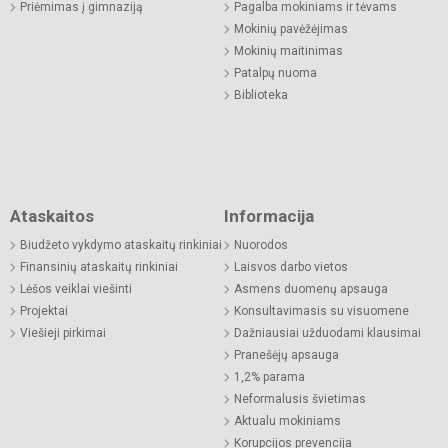
Priėmimas į gimnaziją
Pagalba mokiniams ir tėvams
Mokinių pavėžėjimas
Mokinių maitinimas
Patalpų nuoma
Biblioteka
Ataskaitos
Informacija
Biudžeto vykdymo ataskaitų rinkiniai
Nuorodos
Finansinių ataskaitų rinkiniai
Laisvos darbo vietos
Lėšos veiklai viešinti
Asmens duomenų apsauga
Projektai
Konsultavimasis su visuomene
Viešieji pirkimai
Dažniausiai užduodami klausimai
Pranešėjų apsauga
1,2% parama
Neformalusis švietimas
Aktualu mokiniams
Korupcijos prevencija