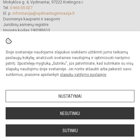
Mokyklos g. 4, Vydmantai, 97222 Kretingos r.
Tel.
0 665 05 027
El. p.
informacija@vydmantugimnazija.lt
Duomenys kaupiami ir saugomi
Juridinių asmenų registre
Įmonės kodas 190283613
Šioje svetainėje naudojame slapukus siekdami užtikrinti jums teikiamų
© 2021. Kretingos r. Vydmantų gimnazija. Visos teisės saugomos.
Kopijuoti turinį be raštiško gimnazijos sutikimo griežtai draudžiama.
paslaugų kokybę, analizuoti svetainės naudojimą ir optimizuoti naršymo
patirtį. Spustelėję mygtuką „Sutinku“, jūs patvirtinate, kad sutinkate su visų
Versija neįgaliesiems
Slapukų valdymas
slapukų naudojimu šioje svetainėje. Jei norite atšaukti arba pakeisti savo
sutikimus, prašome apsilankyti
slapukų valdymo puslapyje
.
Sumanus būdas atnaujinti
mokyklos interneto
svetainę
NUSTATYMAI
NESUTINKU
SUTINKU