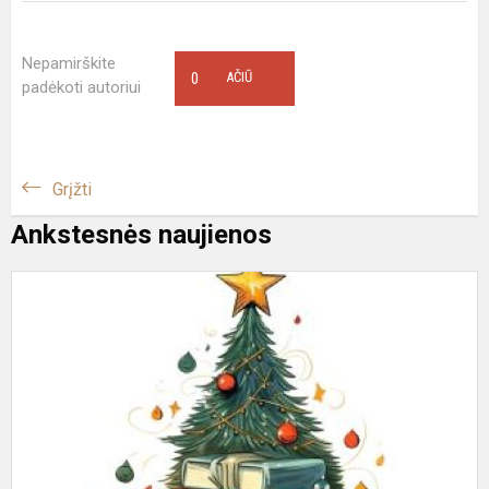
Nepamirškite
0
AČIŪ
padėkoti autoriui
Grįžti
Ankstesnės naujienos
B
a
"
K
2