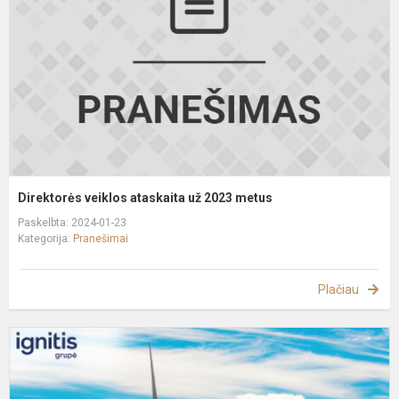
u
2
m
Direktorės veiklos ataskaita už 2023 metus
Paskelbta: 2024-01-23
Kategorija:
Pranešimai
Plačiau
D
N