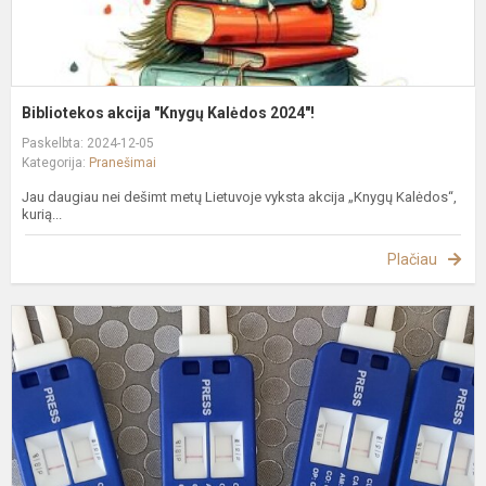
Bibliotekos akcija "Knygų Kalėdos 2024"!
Paskelbta: 2024-12-05
Kategorija:
Pranešimai
Jau daugiau nei dešimt metų Lietuvoje vyksta akcija „Knygų Kalėdos“,
kurią...
Plačiau
A
t
"
5