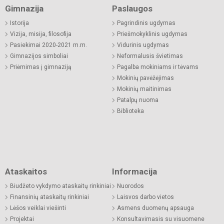
Gimnazija
Paslaugos
Istorija
Pagrindinis ugdymas
Vizija, misija, filosofija
Priešmokyklinis ugdymas
Pasiekimai 2020-2021 m.m.
Vidurinis ugdymas
Gimnazijos simboliai
Neformalusis švietimas
Priėmimas į gimnaziją
Pagalba mokiniams ir tėvams
Mokinių pavėžėjimas
Mokinių maitinimas
Patalpų nuoma
Biblioteka
Ataskaitos
Informacija
Biudžeto vykdymo ataskaitų rinkiniai
Nuorodos
Finansinių ataskaitų rinkiniai
Laisvos darbo vietos
Lėšos veiklai viešinti
Asmens duomenų apsauga
Projektai
Konsultavimasis su visuomene