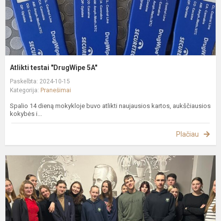
Atlikti testai "DrugWipe 5A"
Paskelbta: 2024-10-15
Kategorija:
Pranešimai
Spalio 14 dieną mokykloje buvo atlikti naujausios kartos, aukščiausios
kokybės i...
Plačiau
V
k
m
d
m
s