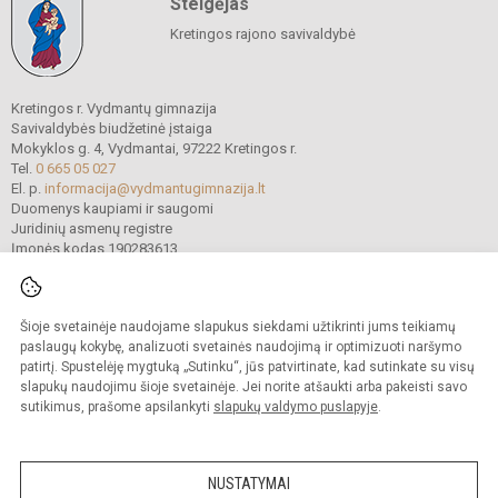
Steigėjas
Kretingos rajono savivaldybė
Kretingos r. Vydmantų gimnazija
Savivaldybės biudžetinė įstaiga
Mokyklos g. 4, Vydmantai, 97222 Kretingos r.
Tel.
0 665 05 027
El. p.
informacija@vydmantugimnazija.lt
Duomenys kaupiami ir saugomi
Juridinių asmenų registre
Įmonės kodas 190283613
Šioje svetainėje naudojame slapukus siekdami užtikrinti jums teikiamų
© 2021. Kretingos r. Vydmantų gimnazija. Visos teisės saugomos.
Kopijuoti turinį be raštiško gimnazijos sutikimo griežtai draudžiama.
paslaugų kokybę, analizuoti svetainės naudojimą ir optimizuoti naršymo
patirtį. Spustelėję mygtuką „Sutinku“, jūs patvirtinate, kad sutinkate su visų
Versija neįgaliesiems
Slapukų valdymas
slapukų naudojimu šioje svetainėje. Jei norite atšaukti arba pakeisti savo
sutikimus, prašome apsilankyti
slapukų valdymo puslapyje
.
Sumanus būdas atnaujinti
mokyklos interneto
svetainę
NUSTATYMAI