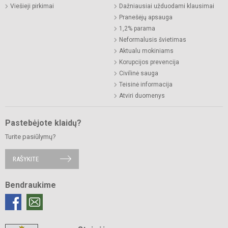
Viešieji pirkimai
Dažniausiai užduodami klausimai
Pranešėjų apsauga
1,2% parama
Neformalusis švietimas
Aktualu mokiniams
Korupcijos prevencija
Civilinė sauga
Teisinė informacija
Atviri duomenys
Pastebėjote klaidų?
Turite pasiūlymų?
RAŠYKITE
Bendraukime