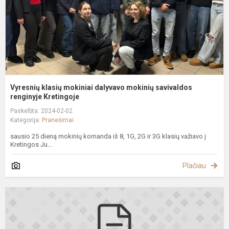
r
Vyresnių klasių mokiniai dalyvavo mokinių savivaldos
renginyje Kretingoje
Paskelbta: 2024-02-02
Kategorija:
Pranešimai
sausio 25 dieną mokinių komanda iš 8, 1G, 2G ir 3G klasių važiavo į
Kretingos Ju...
Plačiau
D
v
a