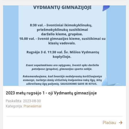
2
m
r
1
-
oj
V
g
2023 metų rugsėjo 1 - oji Vydmantų gimnazijoje
Paskelbta: 2023-08-30
Kategorija:
Pranešimai
Plačiau