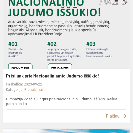
N
J
i
Prisijunk prie Nacionaliniamio Judumo iššūkio!
Paskelbta: 2023-09-22
Kategorija:
Pranešimai
Gimnazija kviečia jungtis prie Nacionalinio judumo iššūkio. Reikia
parsisiųsti p...
Plačiau
S