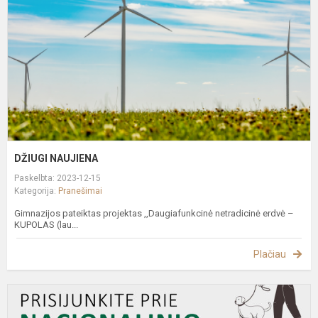
DŽIUGI NAUJIENA
Paskelbta: 2023-12-15
Kategorija:
Pranešimai
Gimnazijos pateiktas projektas ,,Daugiafunkcinė netradicinė erdvė –
KUPOLAS (lau...
Plačiau
P
p