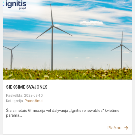
S
SIEKSIME SVAJONĖS
Paskelbta: 2023-09-10
Kategorija:
Pranešimai
Šiais metais Gimnazija vėl dalyvauja ,,Ignitis renewables“ kvietime
parama...
Plačiau