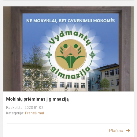
M
p
į
g
Mokinių priėmimas į gimnaziją
Paskelbta: 2023-01-02
Kategorija:
Pranešimai
Plačiau