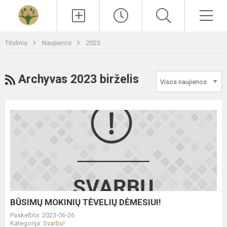
Paieška
Men
Titulinis
Naujienos
2023
RSS
Archyvas 2023 birželis
BŪSIMŲ
MOKINIŲ
TĖVELIŲ
DĖMESIUI!
BŪSIMŲ MOKINIŲ TĖVELIŲ DĖMESIUI!
Paskelbta: 2023-06-26
Kategorija:
Svarbu!