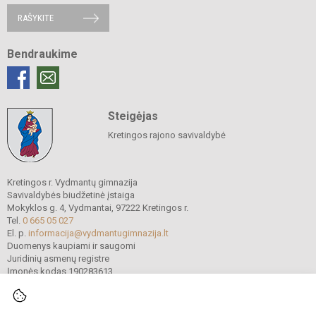
RAŠYKITE
Bendraukime
Steigėjas
Kretingos rajono savivaldybė
Kretingos r. Vydmantų gimnazija
Savivaldybės biudžetinė įstaiga
Mokyklos g. 4, Vydmantai, 97222 Kretingos r.
Tel.
0 665 05 027
El. p.
informacija@vydmantugimnazija.lt
Duomenys kaupiami ir saugomi
Juridinių asmenų registre
Įmonės kodas 190283613