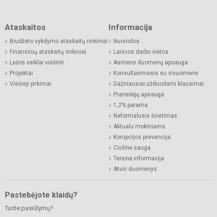
Ataskaitos
Informacija
Biudžeto vykdymo ataskaitų rinkiniai
Nuorodos
Finansinių ataskaitų rinkiniai
Laisvos darbo vietos
Lėšos veiklai viešinti
Asmens duomenų apsauga
Projektai
Konsultavimasis su visuomene
Viešieji pirkimai
Dažniausiai užduodami klausimai
Pranešėjų apsauga
1,2% parama
Neformalusis švietimas
Aktualu mokiniams
Korupcijos prevencija
Civilinė sauga
Teisinė informacija
Atviri duomenys
Pastebėjote klaidų?
Turite pasiūlymų?