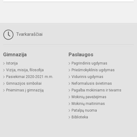
Tvarkaraščiai
Gimnazija
Paslaugos
Istorija
Pagrindinis ugdymas
Vizija, misija, filosofija
Priešmokyklinis ugdymas
Pasiekimai 2020-2021 m.m.
Vidurinis ugdymas
Gimnazijos simboliai
Neformalusis švietimas
Priėmimas į gimnaziją
Pagalba mokiniams ir tėvams
Mokinių pavėžėjimas
Mokinių maitinimas
Patalpų nuoma
Biblioteka