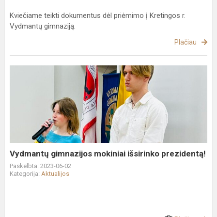
Kviečiame teikti dokumentus dėl priėmimo į Kretingos r.
Vydmantų gimnaziją.
Plačiau
Vydmantų
gimnazijos
mokiniai
išsirinko
prezidentą!
Vydmantų gimnazijos mokiniai išsirinko prezidentą!
Paskelbta: 2023-06-02
Kategorija:
Aktualijos