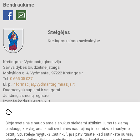
Bendraukime
Steigėjas
Kretingos rajono savivaldybė
Kretingos r. Vydmantų gimnazija
Savivaldybės biudžetinė įstaiga
Mokyklos g. 4, Vydmantai, 97222 Kretingos r.
Tel.
0 665 05 027
El. p.
informacija@vydmantugimnazija.lt
Duomenys kaupiami ir saugomi
Juridinių asmenų registre
Įmonės kodas 190283613
Šioje svetainėje naudojame slapukus siekdami užtikrinti jums teikiamų
© 2021. Kretingos r. Vydmantų gimnazija. Visos teisės saugomos.
Kopijuoti turinį be raštiško gimnazijos sutikimo griežtai draudžiama.
paslaugų kokybę, analizuoti svetainės naudojimą ir optimizuoti naršymo
patirtį. Spustelėję mygtuką „Sutinku“, jūs patvirtinate, kad sutinkate su visų
Versija neįgaliesiems
Slapukų valdymas