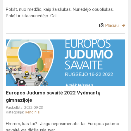
Pokšt, nuo medžio, kaip žaisliukas, Nuriedėjo obuoliukas.
Pokšt ir kitasnuriedėjo. Gal...
Plačiau
Europos
Judumo
savaitė
2022
Vydmantų
gimnazijoje
Europos Judumo savaitė 2022 Vydmantų
gimnazijoje
Paskelbta: 2022-09-23
Kategorija:
Renginiai
Hmmm, kas tai?.. Jeigu neprisimenate, tai Europos judumo
savaitė yra didžiausia tvar...