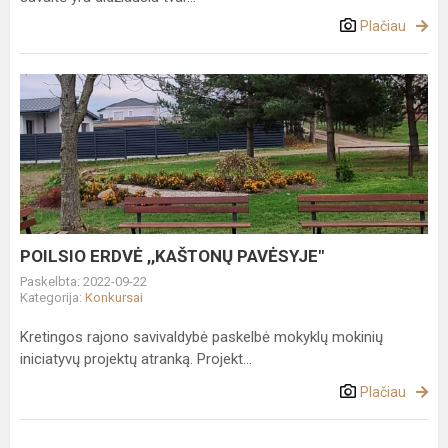
Plačiau
POILSIO
ERDVĖ
,,KAŠTONŲ
PAVĖSYJE"
POILSIO ERDVĖ ,,KAŠTONŲ PAVĖSYJE"
Paskelbta: 2022-09-22
Kategorija:
Konkursai
Kretingos rajono savivaldybė paskelbė mokyklų mokinių
iniciatyvų projektų atranką. Projekt...
Plačiau