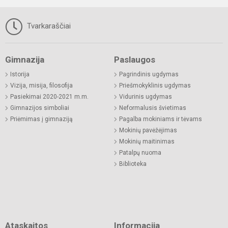
Tvarkaraščiai
Gimnazija
Paslaugos
Istorija
Pagrindinis ugdymas
Vizija, misija, filosofija
Priešmokyklinis ugdymas
Pasiekimai 2020-2021 m.m.
Vidurinis ugdymas
Gimnazijos simboliai
Neformalusis švietimas
Priėmimas į gimnaziją
Pagalba mokiniams ir tėvams
Mokinių pavėžėjimas
Mokinių maitinimas
Patalpų nuoma
Biblioteka
Ataskaitos
Informacija