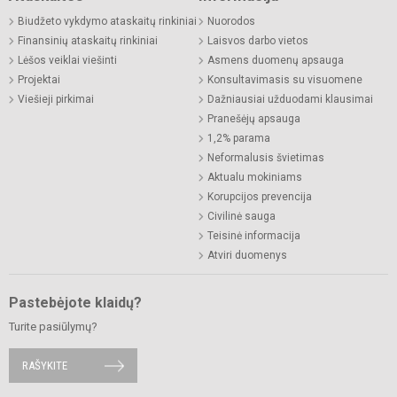
Biudžeto vykdymo ataskaitų rinkiniai
Nuorodos
Finansinių ataskaitų rinkiniai
Laisvos darbo vietos
Lėšos veiklai viešinti
Asmens duomenų apsauga
Projektai
Konsultavimasis su visuomene
Viešieji pirkimai
Dažniausiai užduodami klausimai
Pranešėjų apsauga
1,2% parama
Neformalusis švietimas
Aktualu mokiniams
Korupcijos prevencija
Civilinė sauga
Teisinė informacija
Atviri duomenys
Pastebėjote klaidų?
Turite pasiūlymų?
RAŠYKITE