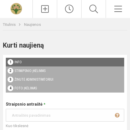
Paieška
Men
Titulinis
Naujienos
Kurti naujieną
INFO
STRAIPSNIO ĮKĖLIMAS
ŽINUTĖ ADMINISTRATORIUI
FOTO ĮKĖLIMAS
Straipsnio antraštė
*
Kuo tikslesnė