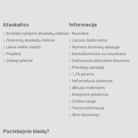
Ataskaitos
Informacija
Biudžeto vykdymo ataskaitų rinkiniai
Nuorodos
Finansinių ataskaitų rinkiniai
Laisvos darbo vietos
Lėšos veiklai viešinti
Asmens duomenų apsauga
Projektai
Konsultavimasis su visuomene
Viešieji pirkimai
Dažniausiai užduodami klausimai
Pranešėjų apsauga
1,2% parama
Neformalusis švietimas
Aktualu mokiniams
Korupcijos prevencija
Civilinė sauga
Teisinė informacija
Atviri duomenys
Pastebėjote klaidų?