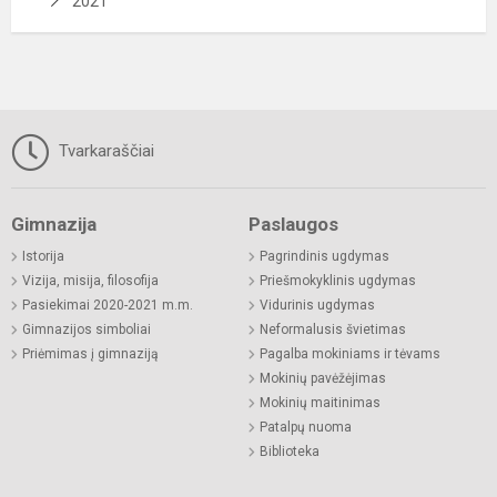
2021
Tvarkaraščiai
Gimnazija
Paslaugos
Istorija
Pagrindinis ugdymas
Vizija, misija, filosofija
Priešmokyklinis ugdymas
Pasiekimai 2020-2021 m.m.
Vidurinis ugdymas
Gimnazijos simboliai
Neformalusis švietimas
Priėmimas į gimnaziją
Pagalba mokiniams ir tėvams
Mokinių pavėžėjimas
Mokinių maitinimas
Patalpų nuoma
Biblioteka