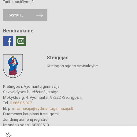
Turite pasiūlymų?
RAŠYKITE
Bendraukime
Steigėjas
Kretingos rajono savivaldybė
Kretingos r. Vydmantų gimnazija
Savivaldybės biudžetinė įstaiga
Mokyklos g. 4, Vydmantai, 97222 Kretingos r.
Tel.
0 665 05 027
El. p.
informacija@vydmantugimnazija.lt
Duomenys kaupiami ir saugomi
Juridinių asmenų registre
Įmonės kodas 190283613