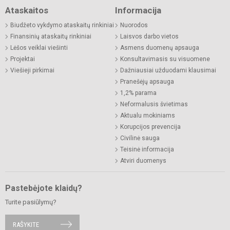
Ataskaitos
Informacija
Biudžeto vykdymo ataskaitų rinkiniai
Nuorodos
Finansinių ataskaitų rinkiniai
Laisvos darbo vietos
Lėšos veiklai viešinti
Asmens duomenų apsauga
Projektai
Konsultavimasis su visuomene
Viešieji pirkimai
Dažniausiai užduodami klausimai
Pranešėjų apsauga
1,2% parama
Neformalusis švietimas
Aktualu mokiniams
Korupcijos prevencija
Civilinė sauga
Teisinė informacija
Atviri duomenys
Pastebėjote klaidų?
Turite pasiūlymų?
RAŠYKITE