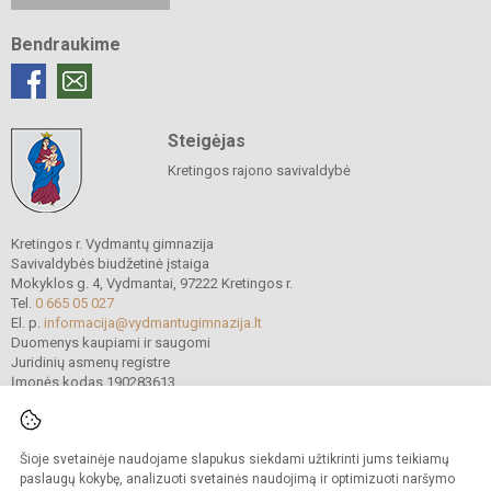
Bendraukime
Steigėjas
Kretingos rajono savivaldybė
Kretingos r. Vydmantų gimnazija
Savivaldybės biudžetinė įstaiga
Mokyklos g. 4, Vydmantai, 97222 Kretingos r.
Tel.
0 665 05 027
El. p.
informacija@vydmantugimnazija.lt
Duomenys kaupiami ir saugomi
Juridinių asmenų registre
Įmonės kodas 190283613
Šioje svetainėje naudojame slapukus siekdami užtikrinti jums teikiamų
© 2021. Kretingos r. Vydmantų gimnazija. Visos teisės saugomos.
Kopijuoti turinį be raštiško gimnazijos sutikimo griežtai draudžiama.
paslaugų kokybę, analizuoti svetainės naudojimą ir optimizuoti naršymo