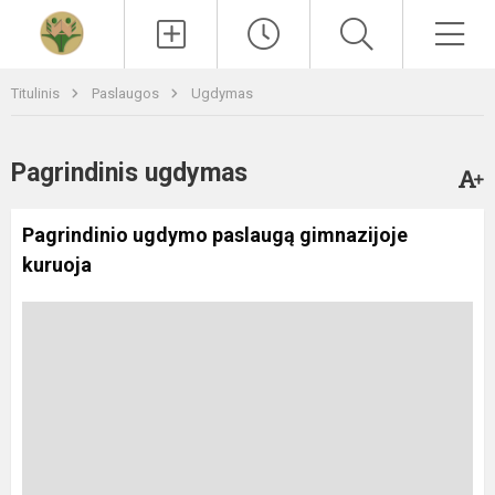
Paieška
Men
Titulinis
Paslaugos
Ugdymas
Pagrindinis ugdymas
Pagrindinio ugdymo paslaugą gimnazijoje
kuruoja