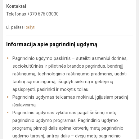
Kontaktai
Telefonas +370 676 03030
El. paštas
Rašyti
Informacija apie pagrindinį ugdymą
Pagrindinio ugdymo paskirtis – suteikti asmeniui dorinės,
sociokultūrinės ir pilietinės brandos pagrindus, bendrąjį
raštingumą, technologinio raštingumo pradmenis, ugdyti
tautinį sąmoningumą, išugdyti siekimą ir gebėjimą
apsispręsti, pasirinkti ir mokytis toliau.
Pagrindinis ugdymas teikiamas mokiniui, įgijusiam pradinį
išsilavinimą.
Pagrindinis ugdymas vykdomas pagal šešerių metų
pagrindinio ugdymo programas. Pagrindinio ugdymo
programų pirmoji dalis apima ketverių metų pagrindinio
ugdymo tarpsnį, antroji dalis – dvejų metų pagrindinio