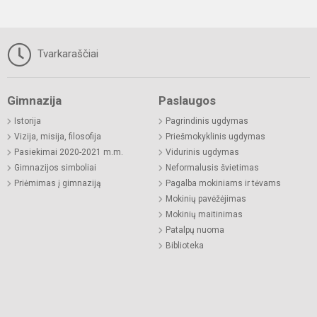
Tvarkaraščiai
Gimnazija
Paslaugos
Istorija
Pagrindinis ugdymas
Vizija, misija, filosofija
Priešmokyklinis ugdymas
Pasiekimai 2020-2021 m.m.
Vidurinis ugdymas
Gimnazijos simboliai
Neformalusis švietimas
Priėmimas į gimnaziją
Pagalba mokiniams ir tėvams
Mokinių pavėžėjimas
Mokinių maitinimas
Patalpų nuoma
Biblioteka