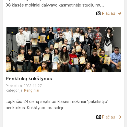
3G klasės mokiniai dalyvavo kasmetinėje studijų mu...
Plačiau
Penktokų
krikštynos
Penktokų krikštynos
Paskelbta: 2023-11-27
Kategorija:
Renginiai
Lapkričio 24 dieną septinos klasės mokiniai "pakrikštijo"
penktokus. Krikštynos prasidėjo...
Plačiau