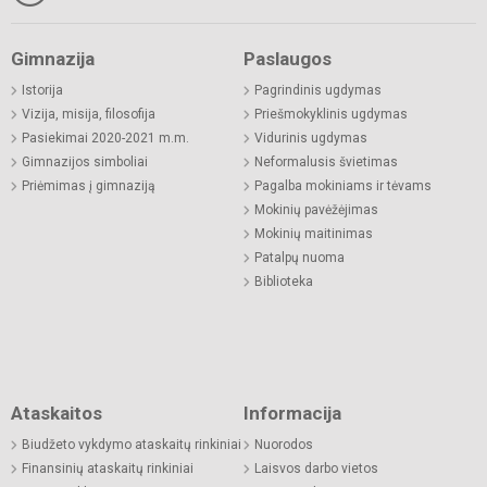
Gimnazija
Paslaugos
Istorija
Pagrindinis ugdymas
Vizija, misija, filosofija
Priešmokyklinis ugdymas
Pasiekimai 2020-2021 m.m.
Vidurinis ugdymas
Gimnazijos simboliai
Neformalusis švietimas
Priėmimas į gimnaziją
Pagalba mokiniams ir tėvams
Mokinių pavėžėjimas
Mokinių maitinimas
Patalpų nuoma
Biblioteka
Ataskaitos
Informacija
Biudžeto vykdymo ataskaitų rinkiniai
Nuorodos
Finansinių ataskaitų rinkiniai
Laisvos darbo vietos