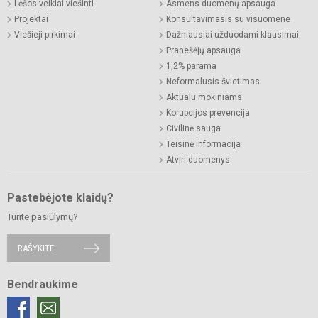
Lėšos veiklai viešinti
Asmens duomenų apsauga
Projektai
Konsultavimasis su visuomene
Viešieji pirkimai
Dažniausiai užduodami klausimai
Pranešėjų apsauga
1,2% parama
Neformalusis švietimas
Aktualu mokiniams
Korupcijos prevencija
Civilinė sauga
Teisinė informacija
Atviri duomenys
Pastebėjote klaidų?
Turite pasiūlymų?
RAŠYKITE
Bendraukime