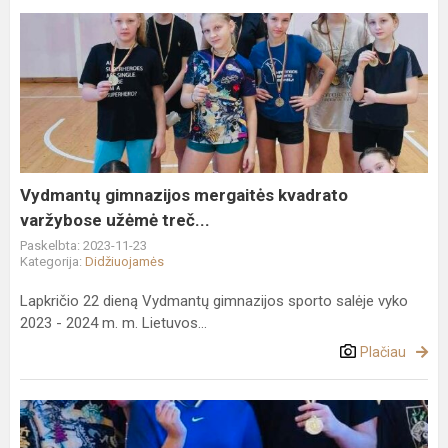
Vydmantų
gimnazijos
mergaitės
kvadrato
varžybose
užėmė
treč...
Vydmantų gimnazijos mergaitės kvadrato
varžybose užėmė treč...
Paskelbta: 2023-11-23
Kategorija:
Didžiuojamės
Lapkričio 22 dieną Vydmantų gimnazijos sporto salėje vyko
2023 - 2024 m. m. Lietuvos...
Plačiau
Vydmantų
kvadrato