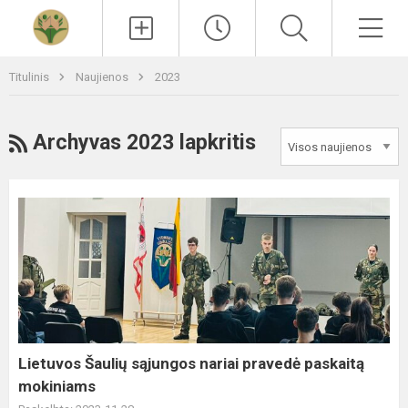
Paieška
Men
Titulinis
Naujienos
2023
RSS
Archyvas 2023 lapkritis
Lietuvos
Šaulių
sąjungos
nariai
pravedė
paskaitą
mokiniams
Lietuvos Šaulių sąjungos nariai pravedė paskaitą
mokiniams