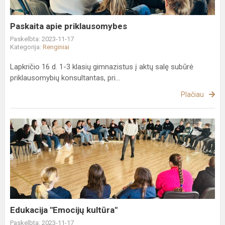
Paskaita apie priklausomybes
Paskelbta: 2023-11-17
Kategorija:
Renginiai
Lapkričio 16 d. 1-3 klasių gimnazistus į aktų salę subūrė
priklausomybių konsultantas, pri...
Plačiau
Edukacija
"Emocijų
kultūra"
Edukacija "Emocijų kultūra"
Paskelbta: 2023-11-17