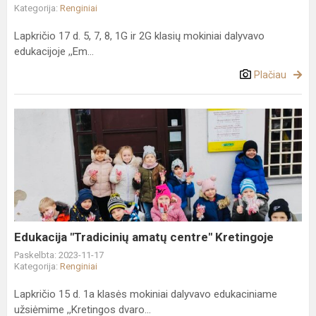
Kategorija:
Renginiai
Lapkričio 17 d. 5, 7, 8, 1G ir 2G klasių mokiniai dalyvavo
edukacijoje ,,Em...
Plačiau
Edukacija
"Tradicinių
amatų
centre"
Kretingoje
Edukacija "Tradicinių amatų centre" Kretingoje
Paskelbta: 2023-11-17
Kategorija:
Renginiai
Lapkričio 15 d. 1a klasės mokiniai dalyvavo edukaciniame
užsiėmime ,,Kretingos dvaro...