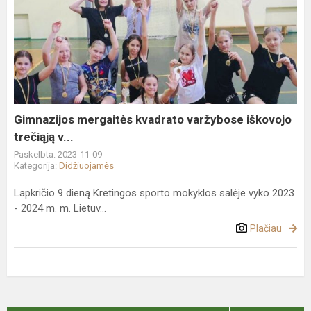
Gimnazijos
mergaitės
kvadrato
varžybose
iškovojo
trečiąją
v...
Gimnazijos mergaitės kvadrato varžybose iškovojo
trečiąją v...
Paskelbta: 2023-11-09
Kategorija:
Didžiuojamės
Lapkričio 9 dieną Kretingos sporto mokyklos salėje vyko 2023
- 2024 m. m. Lietuv...
Plačiau