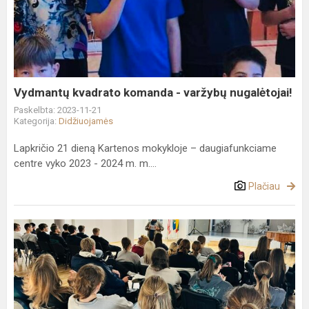
komanda
-
varžybų
nugalėtojai!
Vydmantų kvadrato komanda - varžybų nugalėtojai!
Paskelbta: 2023-11-21
Kategorija:
Didžiuojamės
Lapkričio 21 dieną Kartenos mokykloje – daugiafunkciame
centre vyko 2023 - 2024 m. m....
Plačiau
Paskaita
apie
priklausomybes