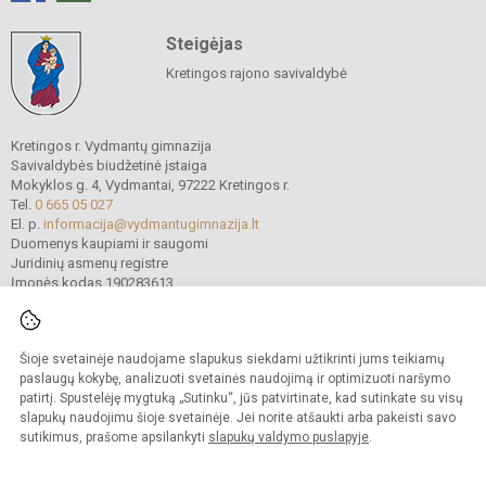
Steigėjas
Kretingos rajono savivaldybė
Kretingos r. Vydmantų gimnazija
Savivaldybės biudžetinė įstaiga
Mokyklos g. 4, Vydmantai, 97222 Kretingos r.
Tel.
0 665 05 027
El. p.
informacija@vydmantugimnazija.lt
Duomenys kaupiami ir saugomi
Juridinių asmenų registre
Įmonės kodas 190283613
Šioje svetainėje naudojame slapukus siekdami užtikrinti jums teikiamų
© 2021. Kretingos r. Vydmantų gimnazija. Visos teisės saugomos.
Kopijuoti turinį be raštiško gimnazijos sutikimo griežtai draudžiama.
paslaugų kokybę, analizuoti svetainės naudojimą ir optimizuoti naršymo
patirtį. Spustelėję mygtuką „Sutinku“, jūs patvirtinate, kad sutinkate su visų
Versija neįgaliesiems
Slapukų valdymas
slapukų naudojimu šioje svetainėje. Jei norite atšaukti arba pakeisti savo
sutikimus, prašome apsilankyti
slapukų valdymo puslapyje
.
Sumanus būdas atnaujinti
mokyklos interneto
svetainę