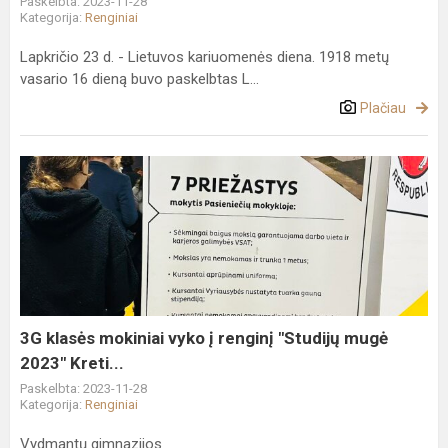
Paskelbta: 2023-11-28
Kategorija:
Renginiai
Lapkričio 23 d. - Lietuvos kariuomenės diena. 1918 metų
vasario 16 dieną buvo paskelbtas L...
Plačiau
3G
klasės
mokiniai
vyko
į
renginį
"Studijų
mugė
3G klasės mokiniai vyko į renginį "Studijų mugė
2023"
2023" Kreti...
Kreti...
Paskelbta: 2023-11-28
Kategorija:
Renginiai
Vydmantų gimnazijos