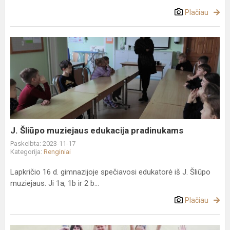
Plačiau
J.
Šliūpo
muziejaus
edukacija
pradinukams
J. Šliūpo muziejaus edukacija pradinukams
Paskelbta: 2023-11-17
Kategorija:
Renginiai
Lapkričio 16 d. gimnazijoje spečiavosi edukatorė iš J. Šliūpo
muziejaus. Ji 1a, 1b ir 2 b...
Plačiau