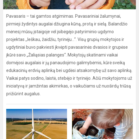
Pavasaris – tai gamtos atgimimas. Pavasariniai žalumynai,
pirmieji žydintys augalai džiugina kūną, protą ir sielą. Balandžio
mėnesį mūsų įstaigoje vėl įsibėgėjo patyriminio ugdymo
projektas ,,Ieškau, žaidžiu, tyrinėju...“. Visų grupių mokytojos ir
ugdytiniai buvo pakviesti įkvėpti pavasarinės dvasios ir grupėse
įkūrė savo „Žaliąsias palanges“. Mokytojų skatinami vaikai
domėjosi augalais ir jų panaudojimo galimybėmis, kūrė sveiką
edukacinių erdvių aplinką bei ugdėsi atsakomybę už savo aplinką.
Vaikai patys sodino, laistė, stebėjo ir tyrinėjo. Ačiū mokytojoms už
iniciatyvą ir įamžintas akimirkas, o vaikučiams už nuoširdų triūsą
prižiūrint augalus.