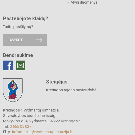
Atviri duomenys
Pastebėjote klaidų?
Turite pasiūlymų?
RAŠYKITE
Bendraukime
Steigėjas
Kretingos rajono savivaldybė
Kretingos r. Vydmantų gimnazija
Savivaldybės biudžetinė įstaiga
Mokyklos g. 4, Vydmantai, 97222 Kretingos r.
Tel.
0 665 05 027
El. p.
informacija@vydmantugimnazija.lt