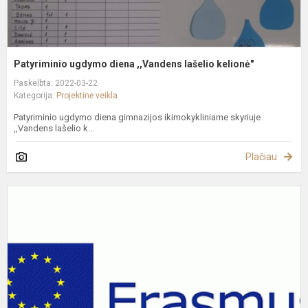
Patyriminio ugdymo diena ,,Vandens lašelio kelionė"
Paskelbta: 2022-03-22
Kategorija:
Projektinė veikla
Patyriminio ugdymo diena gimnazijos ikimokykliniame skyriuje
,,Vandens lašelio k...
Plačiau
P
p