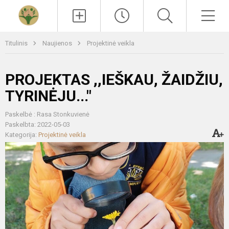
Paieška
Men
Titulinis
Naujienos
Projektinė veikla
PROJEKTAS ,,IEŠKAU, ŽAIDŽIU,
TYRINĖJU..."
Paskelbė : Rasa Stonkuvienė
Paskelbta: 2022-05-03
Kategorija:
Projektinė veikla