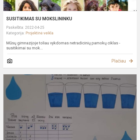
SUSITIKIMAS SU MOKSLININKU
Paskelbta: 2022-04-25
Kategorija:
Projektinė veikla
Mūsų gimnazijoje toliau vykdomas netradicinių pamokų ciklas -
susitikimai su mok...
Plačiau
P
u
d
,
l
k