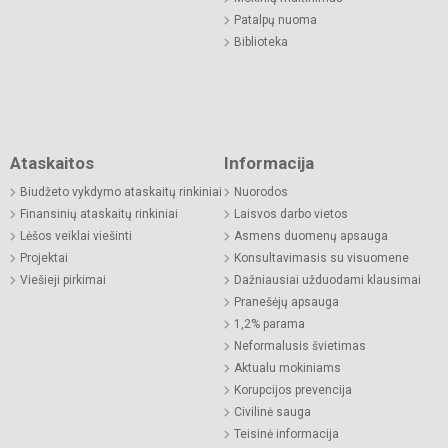
Patalpų nuoma
Biblioteka
Ataskaitos
Informacija
Biudžeto vykdymo ataskaitų rinkiniai
Nuorodos
Finansinių ataskaitų rinkiniai
Laisvos darbo vietos
Lėšos veiklai viešinti
Asmens duomenų apsauga
Projektai
Konsultavimasis su visuomene
Viešieji pirkimai
Dažniausiai užduodami klausimai
Pranešėjų apsauga
1,2% parama
Neformalusis švietimas
Aktualu mokiniams
Korupcijos prevencija
Civilinė sauga
Teisinė informacija