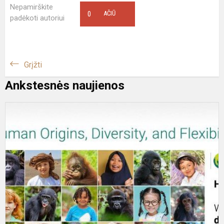
Nepamirškite
0
AČIŪ
padėkoti autoriui
Grįžti
Ankstesnės naujienos
S
S
M