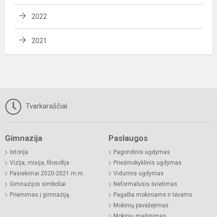
2022
2021
Tvarkaraščiai
Gimnazija
Paslaugos
Istorija
Pagrindinis ugdymas
Vizija, misija, filosofija
Priešmokyklinis ugdymas
Pasiekimai 2020-2021 m.m.
Vidurinis ugdymas
Gimnazijos simboliai
Neformalusis švietimas
Priėmimas į gimnaziją
Pagalba mokiniams ir tėvams
Mokinių pavėžėjimas
Mokinių maitinimas