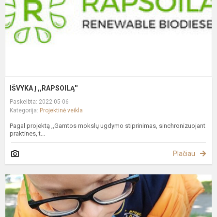
IŠVYKA Į ,,RAPSOILĄ''
Paskelbta: 2022-05-06
Kategorija:
Projektinė veikla
Pagal projektą ,,Gamtos mokslų ugdymo stiprinimas, sinchronizuojant
praktines, t...
Plačiau
P
,
Ž
T