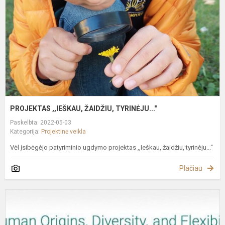
PROJEKTAS ,,IEŠKAU, ŽAIDŽIU, TYRINĖJU..."
Paskelbta: 2022-05-03
Kategorija:
Projektinė veikla
Vėl įsibėgėjo patyriminio ugdymo projektas ,,Ieškau, žaidžiu, tyrinėju...“
Plačiau
S
S
M