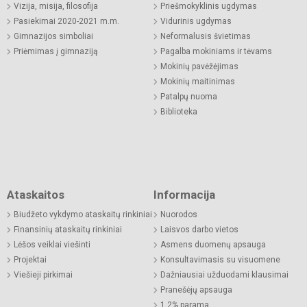
Vizija, misija, filosofija
Priešmokyklinis ugdymas
Pasiekimai 2020-2021 m.m.
Vidurinis ugdymas
Gimnazijos simboliai
Neformalusis švietimas
Priėmimas į gimnaziją
Pagalba mokiniams ir tėvams
Mokinių pavėžėjimas
Mokinių maitinimas
Patalpų nuoma
Biblioteka
Ataskaitos
Informacija
Biudžeto vykdymo ataskaitų rinkiniai
Nuorodos
Finansinių ataskaitų rinkiniai
Laisvos darbo vietos
Lėšos veiklai viešinti
Asmens duomenų apsauga
Projektai
Konsultavimasis su visuomene
Viešieji pirkimai
Dažniausiai užduodami klausimai
Pranešėjų apsauga
1,2% parama