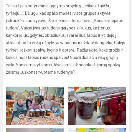
Toliau tęsia patyriminio ugdymo projektą ,,Ieškau, žaidžiu,
tyrinėju...“. Džiugu, kad spalio mėnesį visos grupės aktyviai
įsitraukė ir sudalyvavo. Šio mėnesio tema buvo ,,Konservuojame
rudenį“. Vaikai įvairias rudens gėrybes: giliukus, kaštonus,
kankorėžius, gėlytes, obuoliukus, svarainius, lapus ir kt. dėjo į
stiklainį, po to viską užpylė su vandeniu ir uždarė dangteliu. Galėjo
tyrinėti, ieškoti spalvų, lygino ir aptarė. Pažiūrėkite, koks grožis ir
kokios nuostabios rudens spalvos! Nuoširdus ačiū visų grupių
vaikučiams, mokytojoms, tėveliams už nepakartojamą spalvų
žaismą ,,užkonservuotame rudenyje“!