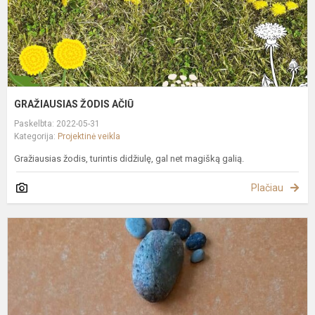
GRAŽIAUSIAS ŽODIS AČIŪ
Paskelbta: 2022-05-31
Kategorija:
Projektinė veikla
Gražiausias žodis, turintis didžiulę, gal net magišką galią.
Plačiau
A
I