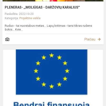
PLENERAS- ,,MOLIŪGAS - DARŽOVIŲ KARALIUS"
Paskelbta: 2022-10-20
Kategorija:
Projektinė veikla
Ruduo - tai nuostabus metas... Lapų kritimas - tarsi tikras rudens
šokis... Kvie...
Plačiau
S
K