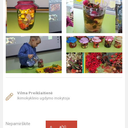
Vilma Preikšaitienė
Ikimokyklinio ugdymo mokytoja
Nepamirškite
0
AČIŪ