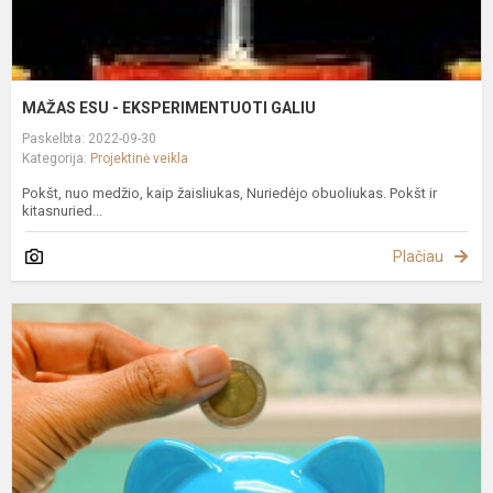
MAŽAS ESU - EKSPERIMENTUOTI GALIU
Paskelbta: 2022-09-30
Kategorija:
Projektinė veikla
Pokšt, nuo medžio, kaip žaisliukas, Nuriedėjo obuoliukas. Pokšt ir
kitasnuried...
Plačiau
F
L