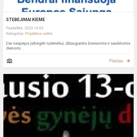
STEBĖJIMAI KIEME
Paskelbta: 2022-10-03
Kategorija:
Projektinė veikla
Dar nespėjus įsibėgėti rudenėliui, džiaugiantis šviesiomis ir saulėtomis
dienomi...
Plačiau
M
E
-
E
G