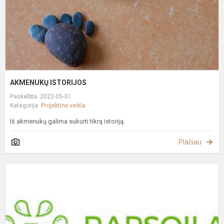
AKMENUKŲ ISTORIJOS
Paskelbta: 2022-05-31
Kategorija:
Projektinė veikla
Iš akmenukų galima sukurti tikrą istoriją.
Plačiau
I
Į
,