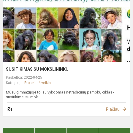
SUSITIKIMAS SU MOKSLININKU
Paskelbta: 2022-04-25
Kategorija:
Projektinė veikla
Mūsų gimnazijoje toliau vykdomas netradicinių pamokų ciklas -
susitikimai su mok...
Plačiau