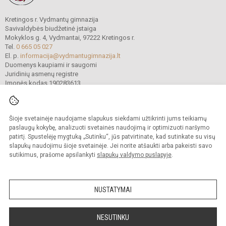
Kretingos r. Vydmantų gimnazija
Savivaldybės biudžetinė įstaiga
Mokyklos g. 4, Vydmantai, 97222 Kretingos r.
Tel.
0 665 05 027
El. p.
informacija@vydmantugimnazija.lt
Duomenys kaupiami ir saugomi
Juridinių asmenų registre
Įmonės kodas 190283613
Šioje svetainėje naudojame slapukus siekdami užtikrinti jums teikiamų
© 2021. Kretingos r. Vydmantų gimnazija. Visos teisės saugomos.
Kopijuoti turinį be raštiško gimnazijos sutikimo griežtai draudžiama.
paslaugų kokybę, analizuoti svetainės naudojimą ir optimizuoti naršymo
patirtį. Spustelėję mygtuką „Sutinku“, jūs patvirtinate, kad sutinkate su visų
Versija neįgaliesiems
Slapukų valdymas
slapukų naudojimu šioje svetainėje. Jei norite atšaukti arba pakeisti savo
sutikimus, prašome apsilankyti
slapukų valdymo puslapyje
.
Sumanus būdas atnaujinti
mokyklos interneto
svetainę
NUSTATYMAI
NESUTINKU