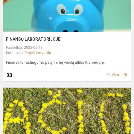
FINANSŲ LABORATORIJOJE
Paskelbta: 2022-06-13
Kategorija:
Projektinė veikla
Finansinio raštingumo patyrinimę veiklą atliko Klaipėdoje.
Plačiau
G
Ž
A