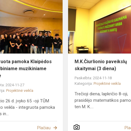
Integruota
pamoka
Klaipėdos
os
valstybiniame
muzikiniame
teatr...
ruota pamoka Klaipėdos
M.K.Čiurlionio paveikslų
ybiniame muzikiniame
skaitymai (3 diena)
e
Paskelbta: 2024-11-18
Kategorija:
Projektinė veikla
ta: 2024-11-27
ija:
Projektinė veikla
Trečioji diena, lapkričio 8-oji,
prasidėjo matematikos pamok
čio 26 d. įvyko 65 -oji TŪM
ten M. K....
to veikla - integruota pamoka
 in...
Plačiau
Pla