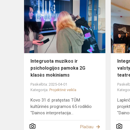
Integruota
muzikos
ir
psichologij
pamoka
2G
klasės
mokini...
Integruota muzikos ir
Integ
psichologijos pamoka 2G
valst
klasės mokiniams
teatr
Paskelbta: 2025-04-01
Paskelb
Kategorija:
Projektinė veikla
Kategor
Kovo 31 d. pratęstas TŪM
Lapkri
kultūrinės programos 65 rodiklio
projek
"Dainos interpretacija...
"Dainos
Plačiau