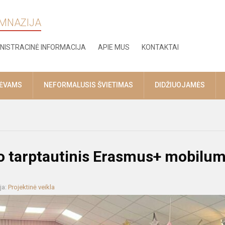
IMNAZIJA
NISTRACINĖ INFORMACIJA
APIE MUS
KONTAKTAI
TĖVAMS
NEFORMALUSIS ŠVIETIMAS
DIDŽIUOJAMĖS
o tarptautinis Erasmus+ mobilu
ja:
Projektinė veikla