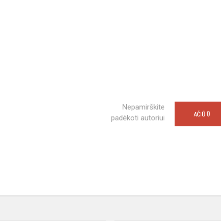
Nepamirškite
0
AČIŪ
padėkoti autoriui