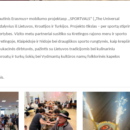
utinis Erasmus+ mobilumo projektasp ,,SPORTVALS'' („The Universal
ius iš Lietuvos, Kroatijos ir Turkijos. Projekto tikslas – per sportą stiprin
tybes. Vizito metu partneriai s
usitiko su Kretingos rajono meru ir sporto
retingoje, Klaipėdoje ir Nidoje bei d
raugiškos sporto rungtynės, kaip krepšin
ukacinės dirbtuvės, pažintis su Lietuvos tradicijomis bei kulinariniu
 kroatų ir turkų šokių bei Vydmantų kultūros namų folklorinės kapelos
is.