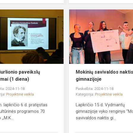
io
M.K.Čiurlionio
paveikslų
skaitymai
(1
diena)
iurlionio paveikslų
Mokinių savivaldos nakti
ymai (1 diena)
gimnazijoje
ta: 2024-11-18
Paskelbta: 2024-11-18
ija:
Projektinė veikla
Kategorija:
Projektinė veikla
. lapkričio 6 d. pratęstas
Lapkričio 15 d. Vydmantų
ltūrinės programos 70
gimnazijoje vyko renginys "M
 ,,M.K...
savivaldos naktis gi...