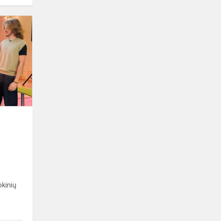
Mokinių
savivaldos
naktis
gimnazijoje
s
okinių