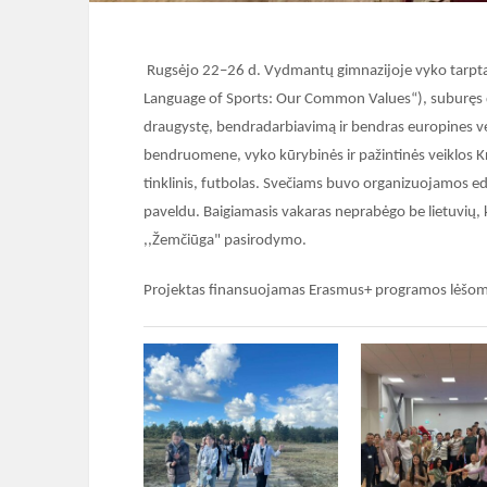
Rugsėjo 22–26 d. Vydmantų gimnazijoje vyko tarpta
Language of Sports: Our Common Values“), suburęs dalyv
draugystę, bendradarbiavimą ir bendras europines ver
bendruomene, vyko k
ūrybinės ir pažintinės veiklos K
tinklinis, futbolas. Svečiams buvo organizuojamos e
d
paveldu.
Baigiamasis vakaras neprabėgo be lietuvių,
,,Žemčiūga" pasirodymo.
Projektas finansuojamas Erasmus+ programos lėšom