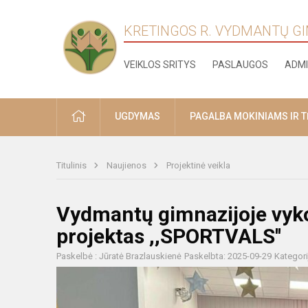
KRETINGOS R. VYDMANTŲ G
VEIKLOS SRITYS
PASLAUGOS
ADMI
PRADŽIA
UGDYMAS
PAGALBA MOKINIAMS IR 
Titulinis
Naujienos
Projektinė veikla
Vydmantų gimnazijoje vyk
projektas ,,SPORTVALS''
Paskelbė : Jūratė Brazlauskienė
Paskelbta: 2025-09-29
Kategori