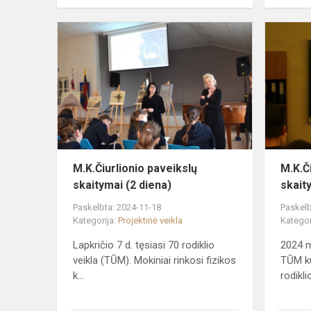
M.K.Čiurlion
paveikslų
skaitymai
(2
diena)
M.K.Čiurlionio paveikslų
M.K.Č
skaitymai (2 diena)
skait
Paskelbta: 2024-11-18
Paskelb
Kategorija:
Projektinė veikla
Kategor
Lapkričio 7 d. tęsiasi 70 rodiklio
2024 m
veikla (TŪM). Mokiniai rinkosi fizikos
TŪM ku
k...
rodiklio