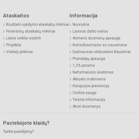
Ataskaitos
Informacija
Biudžeto vykdymo ataskaitų rinkiniai
Nuorodos
Finansinių ataskaitų rinkiniai
Laisvos darbo vietos
Lėšos veiklai viešinti
Asmens duomenų apsauga
Projektai
Konsultavimasis su visuomene
Viešieji pirkimai
Dažniausiai užduodami klausimai
Pranešėjų apsauga
1,2% parama
Neformalusis švietimas
Aktualu mokiniams
Korupcijos prevencija
Civilinė sauga
Teisinė informacija
Atviri duomenys
Pastebėjote klaidų?
Turite pasiūlymų?