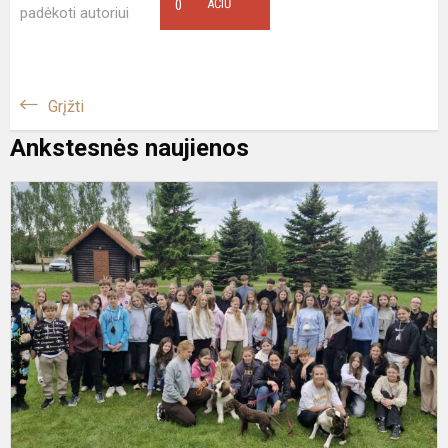
0
AČIŪ
padėkoti autoriui
Grįžti
Ankstesnės naujienos
B
s
J
s