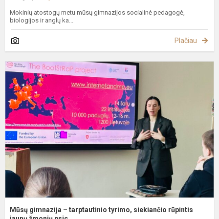
Mokinių atostogų metu mūsų gimnazijos socialinė pedagogė,
biologijos ir anglų ka...
Plačiau
M
g
–
t
t
s
r
j..
Mūsų gimnazija – tarptautinio tyrimo, siekiančio rūpintis
jaunų žmonių psic...