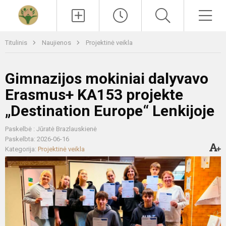
Paieška
Men
Titulinis
Naujienos
Projektinė veikla
Gimnazijos mokiniai dalyvavo
Erasmus+ KA153 projekte
„Destination Europe“ Lenkijoje
Paskelbė : Jūratė Brazlauskienė
Paskelbta: 2026-06-16
Kategorija:
Projektinė veikla