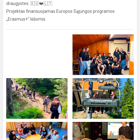
draugystes. 🇪🇺❤️🇱🇹
Projektas finansuojamas Europos Sąjungos programos
„Erasmus+“ lėšomis.