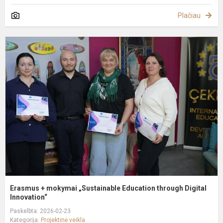
Plačiau
E
+
m
„
E
t
D
In
Erasmus + mokymai „Sustainable Education through Digital
Innovation“
Paskelbta: 2026-02-23
Kategorija:
Projektinė veikla