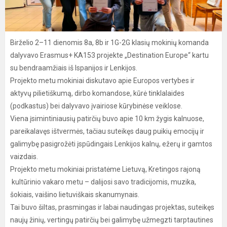
Birželio 2–11 dienomis 8a, 8b ir 1G-2G klasių mokinių komanda
dalyvavo Erasmus+ KA153 projekte „Destination Europe“ kartu
su bendraamžiais iš Ispanijos ir Lenkijos.
Projekto metu mokiniai diskutavo apie Europos vertybes ir
aktyvų pilietiškumą, dirbo komandose, kūrė tinklalaides
(podkastus) bei dalyvavo įvairiose kūrybinėse veiklose.
Viena įsimintiniausių patirčių buvo apie 10 km žygis kalnuose,
pareikalavęs ištvermės, tačiau suteikęs daug puikių emocijų ir
galimybę pasigrožėti įspūdingais Lenkijos kalnų, ežerų ir gamtos
vaizdais.
Projekto metu mokiniai pristatėme Lietuvą, Kretingos rajoną
kultūrinio vakaro metu – dalijosi savo tradicijomis, muzika,
šokiais, vaišino lietuviškais skanumynais.
Tai buvo šiltas, prasmingas ir labai naudingas projektas, suteikęs
naujų žinių, vertingų patirčių bei galimybę užmegzti tarptautines