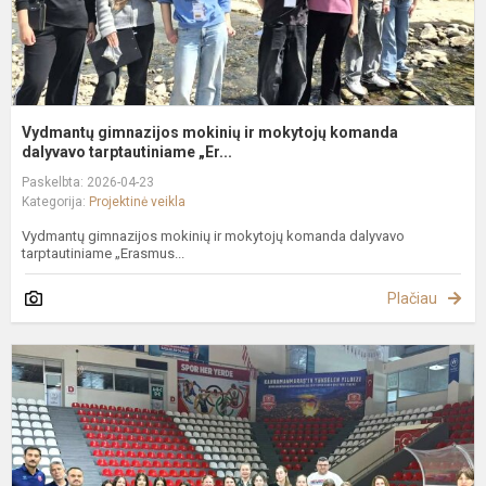
Vydmantų gimnazijos mokinių ir mokytojų komanda
dalyvavo tarptautiniame „Er...
Paskelbta: 2026-04-23
Kategorija:
Projektinė veikla
Vydmantų gimnazijos mokinių ir mokytojų komanda dalyvavo
tarptautiniame „Erasmus...
Plačiau
E
K
„
m
ir
m