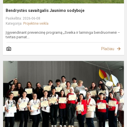
Bendrystės savaitgalis Jaunimo sodyboje
Paskelbta: 2026-06-08
Kategorija:
Projektinė veikla
Įgyvendinant prevencinę programą „Sveika ir laiminga bendruomenė –
tvirtas pamat...
Plačiau
E
K
„
F
–
W
f
m
s
m