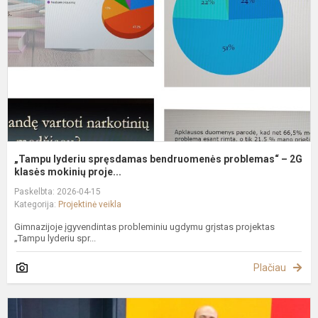
b
p
–
2
kl
„Tampu lyderiu spręsdamas bendruomenės problemas“ – 2G
klasės mokinių proje...
Paskelbta: 2026-04-15
Kategorija:
Projektinė veikla
Gimnazijoje įgyvendintas probleminiu ugdymu grįstas projektas
„Tampu lyderiu spr...
Plačiau
Į