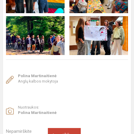
Polina Martinaitienė
Anglų kalbos mokytoja
Nuotraukos:
Polina Martinaitienė
Nepamirškite