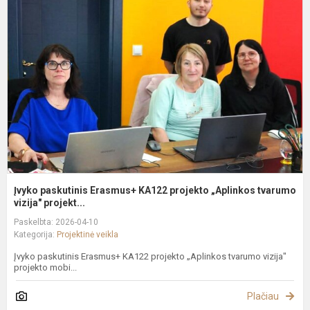
p
E
K
p
„
t
Įvyko paskutinis Erasmus+ KA122 projekto „Aplinkos tvarumo
vizija" projekt...
Paskelbta: 2026-04-10
Kategorija:
Projektinė veikla
Įvyko paskutinis Erasmus+ KA122 projekto „Aplinkos tvarumo vizija"
projekto mobi...
Plačiau