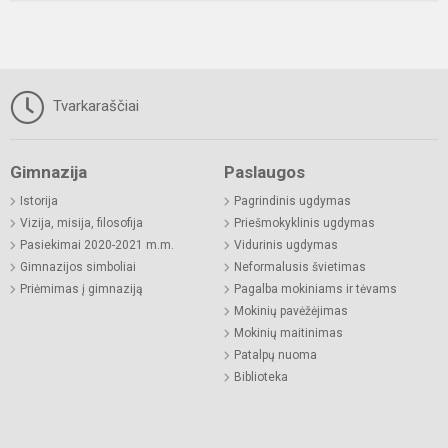
Tvarkaraščiai
Gimnazija
Paslaugos
Istorija
Pagrindinis ugdymas
Vizija, misija, filosofija
Priešmokyklinis ugdymas
Pasiekimai 2020-2021 m.m.
Vidurinis ugdymas
Gimnazijos simboliai
Neformalusis švietimas
Priėmimas į gimnaziją
Pagalba mokiniams ir tėvams
Mokinių pavėžėjimas
Mokinių maitinimas
Patalpų nuoma
Biblioteka