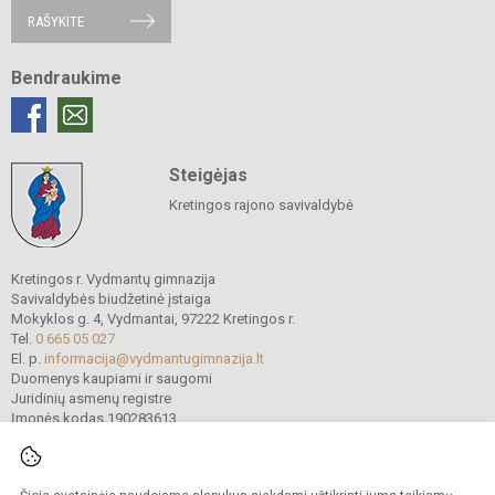
RAŠYKITE
Bendraukime
Steigėjas
Kretingos rajono savivaldybė
Kretingos r. Vydmantų gimnazija
Savivaldybės biudžetinė įstaiga
Mokyklos g. 4, Vydmantai, 97222 Kretingos r.
Tel.
0 665 05 027
El. p.
informacija@vydmantugimnazija.lt
Duomenys kaupiami ir saugomi
Juridinių asmenų registre
Įmonės kodas 190283613