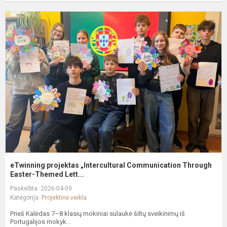
e
p
„
C
T
Ea
eTwinning projektas „Intercultural Communication Through
Easter-Themed Lett...
Paskelbta: 2026-04-09
Kategorija:
Projektinė veikla
Prieš Kalėdas 7–8 klasių mokiniai sulaukė šiltų sveikinimų iš
Portugalijos mokyk...