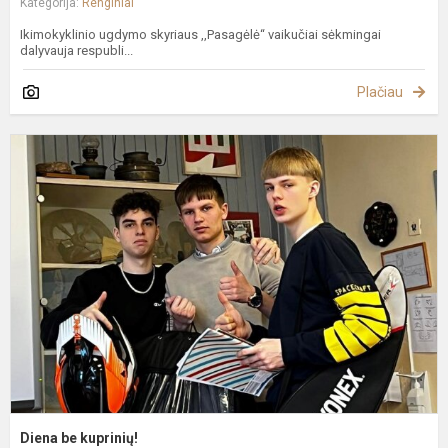
Kategorija:
Renginiai
Ikimokyklinio ugdymo skyriaus ,,Pasagėlė“ vaikučiai sėkmingai
dalyvauja respubli...
Plačiau
D
b
k
Diena be kuprinių!