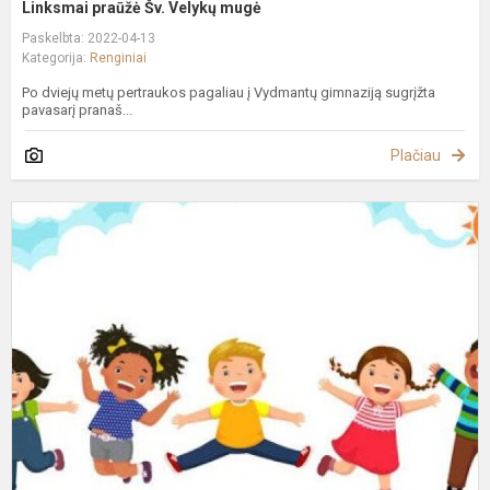
Linksmai praūžė Šv. Velykų mugė
Paskelbta: 2022-04-13
Kategorija:
Renginiai
Po dviejų metų pertraukos pagaliau į Vydmantų gimnaziją sugrįžta
pavasarį pranaš...
Plačiau
S
D
M