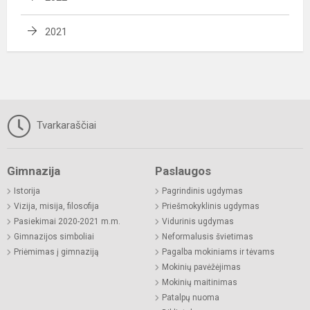
2021
Tvarkaraščiai
Gimnazija
Paslaugos
Istorija
Pagrindinis ugdymas
Vizija, misija, filosofija
Priešmokyklinis ugdymas
Pasiekimai 2020-2021 m.m.
Vidurinis ugdymas
Gimnazijos simboliai
Neformalusis švietimas
Priėmimas į gimnaziją
Pagalba mokiniams ir tėvams
Mokinių pavėžėjimas
Mokinių maitinimas
Patalpų nuoma