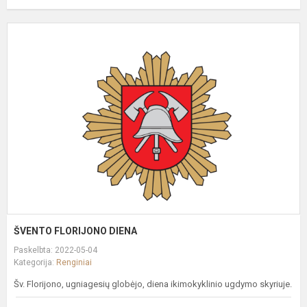
Š
F
D
ŠVENTO FLORIJONO DIENA
Paskelbta: 2022-05-04
Kategorija:
Renginiai
Šv. Florijono, ugniagesių globėjo, diena ikimokyklinio ugdymo skyriuje.