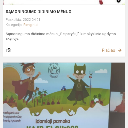
SĄMONINGUMO DIDINIMO MĖNUO
Paskelbta: 2022-04-01
Kategorija:
Renginiai
Sąmoningumo didinimo mėnuo ,,Be patyčių" ikimokyklinio ugdymo
skyriuje.
Plačiau
N
P
T