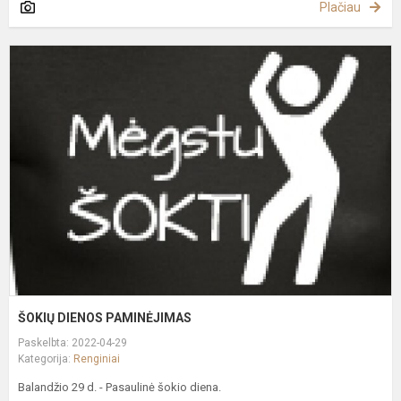
Plačiau
Š
D
P
ŠOKIŲ DIENOS PAMINĖJIMAS
Paskelbta: 2022-04-29
Kategorija:
Renginiai
Balandžio 29 d. - Pasaulinė šokio diena.