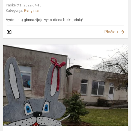
Paskelbta: 2022-04-16
Kategorija:
Renginiai
Vydmantų gimnazijoje vyko diena be kuprinių!
Plačiau
L
p
Š
V
m