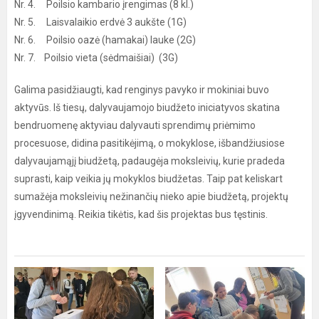
Nr. 4. Poilsio kambario įrengimas (8 kl.)
Nr. 5. Laisvalaikio erdvė 3 aukšte (1G)
Nr. 6. Poilsio oazė (hamakai) lauke (2G)
Nr. 7. Poilsio vieta (sėdmaišiai) (3G)
Galima pasidžiaugti, kad renginys pavyko ir mokiniai buvo
aktyvūs. Iš tiesų, dalyvaujamojo biudžeto iniciatyvos skatina
bendruomenę aktyviau dalyvauti sprendimų priėmimo
procesuose, didina pasitikėjimą, o mokyklose, išbandžiusiose
dalyvaujamąjį biudžetą, padaugėja moksleivių, kurie pradeda
suprasti, kaip veikia jų mokyklos biudžetas. Taip pat keliskart
sumažėja moksleivių nežinančių nieko apie biudžetą, projektų
įgyvendinimą. Reikia tikėtis, kad šis projektas bus tęstinis.