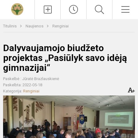
Paieška
Men
Titulinis
Naujienos
Renginiai
Dalyvaujamojo biudžeto
projektas „Pasiūlyk savo idėją
gimnazijai“
Paskelbė : Jūratė Brazlauskienė
Paskelbta: 2022-05-18
Kategorija:
Renginiai