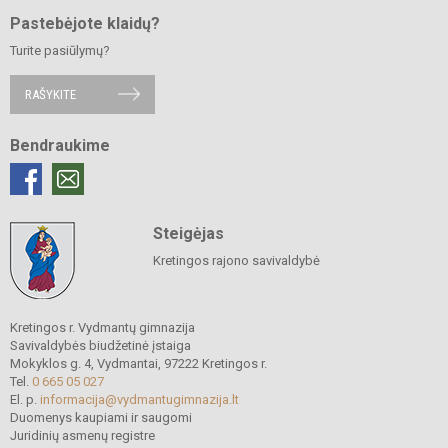
Pastebėjote klaidų?
Turite pasiūlymų?
RAŠYKITE
Bendraukime
Steigėjas
Kretingos rajono savivaldybė
Kretingos r. Vydmantų gimnazija
Savivaldybės biudžetinė įstaiga
Mokyklos g. 4, Vydmantai, 97222 Kretingos r.
Tel.
0 665 05 027
El. p.
informacija@vydmantugimnazija.lt
Duomenys kaupiami ir saugomi
Juridinių asmenų registre