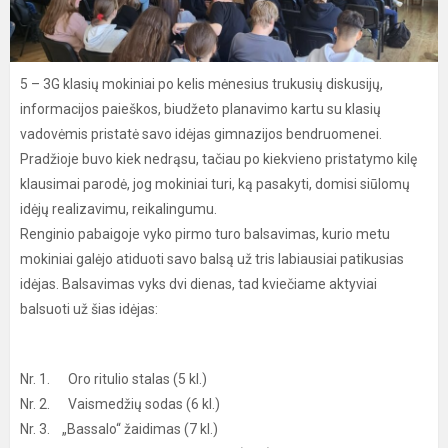
5 – 3G klasių mokiniai po kelis mėnesius trukusių diskusijų,
informacijos paieškos, biudžeto planavimo kartu su klasių
vadovėmis pristatė savo idėjas gimnazijos bendruomenei.
Pradžioje buvo kiek nedrąsu, tačiau po kiekvieno pristatymo kilę
klausimai parodė, jog mokiniai turi, ką pasakyti, domisi siūlomų
idėjų realizavimu, reikalingumu.
Renginio pabaigoje vyko pirmo turo balsavimas, kurio metu
mokiniai galėjo atiduoti savo balsą už tris labiausiai patikusias
idėjas. Balsavimas vyks dvi dienas, tad kviečiame aktyviai
balsuoti už šias idėjas:
Nr. 1. Oro ritulio stalas (5 kl.)
Nr. 2. Vaismedžių sodas (6 kl.)
Nr. 3. „Bassalo“ žaidimas (7 kl.)