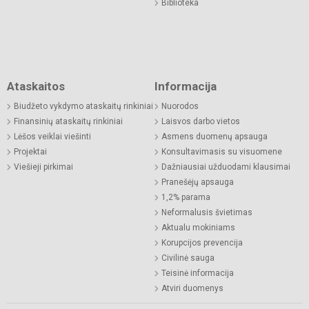
Biblioteka
Ataskaitos
Informacija
Biudžeto vykdymo ataskaitų rinkiniai
Nuorodos
Finansinių ataskaitų rinkiniai
Laisvos darbo vietos
Lėšos veiklai viešinti
Asmens duomenų apsauga
Projektai
Konsultavimasis su visuomene
Viešieji pirkimai
Dažniausiai užduodami klausimai
Pranešėjų apsauga
1,2% parama
Neformalusis švietimas
Aktualu mokiniams
Korupcijos prevencija
Civilinė sauga
Teisinė informacija
Atviri duomenys