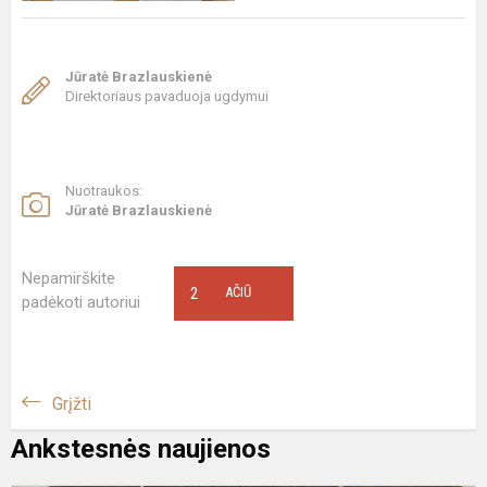
Jūratė Brazlauskienė
Direktoriaus pavaduoja ugdymui
Nuotraukos:
Jūratė Brazlauskienė
Nepamirškite
2
AČIŪ
padėkoti autoriui
Grįžti
Ankstesnės naujienos