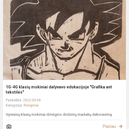
1
4
k
m
d
e
"
a
te
1G-4G klasių mokiniai dalyvavo edukacijoje "Grafika ant
tekstilės"
Paskelbta: 2022-05-06
Kategorija:
Renginiai
Vyresnių klasių mokiniai išmėgino drobinių maišelių dekoravimą.
Plačiau