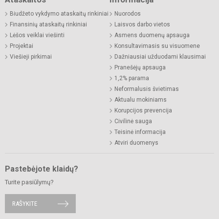
Biudžeto vykdymo ataskaitų rinkiniai
Nuorodos
Finansinių ataskaitų rinkiniai
Laisvos darbo vietos
Lėšos veiklai viešinti
Asmens duomenų apsauga
Projektai
Konsultavimasis su visuomene
Viešieji pirkimai
Dažniausiai užduodami klausimai
Pranešėjų apsauga
1,2% parama
Neformalusis švietimas
Aktualu mokiniams
Korupcijos prevencija
Civilinė sauga
Teisinė informacija
Atviri duomenys
Pastebėjote klaidų?
Turite pasiūlymų?
RAŠYKITE