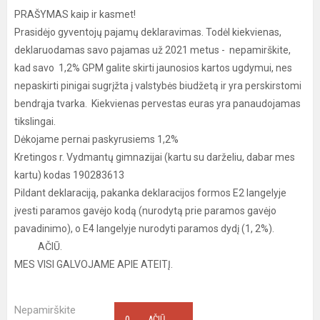
PRAŠYMAS kaip ir kasmet!
Prasidėjo gyventojų pajamų deklaravimas. Todėl kiekvienas,
deklaruodamas savo pajamas už 2021 metus - nepamirškite,
kad savo 1,2% GPM galite skirti jaunosios kartos ugdymui, nes
nepaskirti pinigai sugrįžta į valstybės biudžetą ir yra perskirstomi
bendrąja tvarka. Kiekvienas pervestas euras yra panaudojamas
tikslingai.
Dėkojame pernai paskyrusiems 1,2%
Kretingos r. Vydmantų gimnazijai (kartu su darželiu, dabar mes
kartu) kodas 190283613
Pildant deklaraciją, pakanka deklaracijos formos E2 langelyje
įvesti paramos gavėjo kodą (nurodytą prie paramos gavėjo
pavadinimo), o E4 langelyje nurodyti paramos dydį (1, 2%).
AČIŪ.
MES VISI GALVOJAME APIE ATEITĮ.
Nepamirškite
AČIŪ