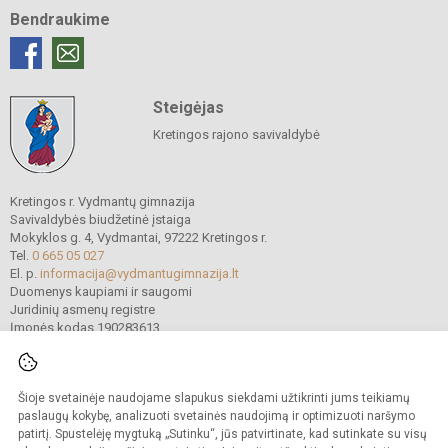
Bendraukime
Steigėjas
Kretingos rajono savivaldybė
Kretingos r. Vydmantų gimnazija
Savivaldybės biudžetinė įstaiga
Mokyklos g. 4, Vydmantai, 97222 Kretingos r.
Tel.
0 665 05 027
El. p.
informacija@vydmantugimnazija.lt
Duomenys kaupiami ir saugomi
Juridinių asmenų registre
Įmonės kodas 190283613
Šioje svetainėje naudojame slapukus siekdami užtikrinti jums teikiamų
© 2021. Kretingos r. Vydmantų gimnazija. Visos teisės saugomos.
Kopijuoti turinį be raštiško gimnazijos sutikimo griežtai draudžiama.
paslaugų kokybę, analizuoti svetainės naudojimą ir optimizuoti naršymo
patirtį. Spustelėję mygtuką „Sutinku“, jūs patvirtinate, kad sutinkate su visų
Versija neįgaliesiems
Slapukų valdymas