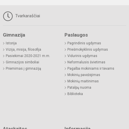
Tvarkaraščiai
Gimnazija
Paslaugos
Istorija
Pagrindinis ugdymas
Vizija, misija, filosofija
Priešmokyklinis ugdymas
Pasiekimai 2020-2021 m.m.
Vidurinis ugdymas
Gimnazijos simboliai
Neformalusis švietimas
Priėmimas į gimnaziją
Pagalba mokiniams ir tėvams
Mokinių pavėžėjimas
Mokinių maitinimas
Patalpų nuoma
Biblioteka
Ataskaitos
Informacija