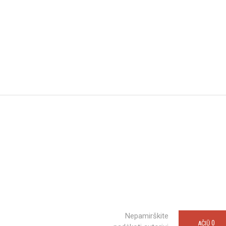
Nepamirškite
0
AČIŪ