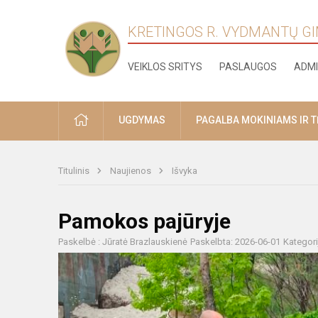
KRETINGOS R. VYDMANTŲ G
VEIKLOS SRITYS
PASLAUGOS
ADMI
PRADŽIA
UGDYMAS
PAGALBA MOKINIAMS IR 
Titulinis
Naujienos
Išvyka
Pamokos pajūryje
Paskelbė : Jūratė Brazlauskienė
Paskelbta: 2026-06-01
Kategori