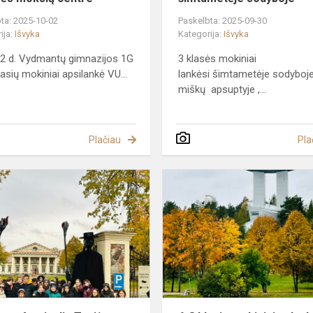
ta: 2025-10-02
Paskelbta: 2025-09-30
ija:
Išvyka
Kategorija:
Išvyka
 2 d. Vydmantų gimnazijos 1G
3 klasės mokiniai
lasių mokiniai apsilankė VU...
lankėsi šimtametėje sodyboj
miškų apsuptyje ,...
Plačiau
Pla
Helovyno
festivalis
Taujėnų
dvare