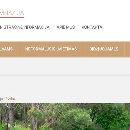
IMNAZIJA
NISTRACINĖ INFORMACIJA
APIE MUS
KONTAKTAI
TĖVAMS
NEFORMALUSIS ŠVIETIMAS
DIDŽIUOJAMĖS
ja:
Išvyka