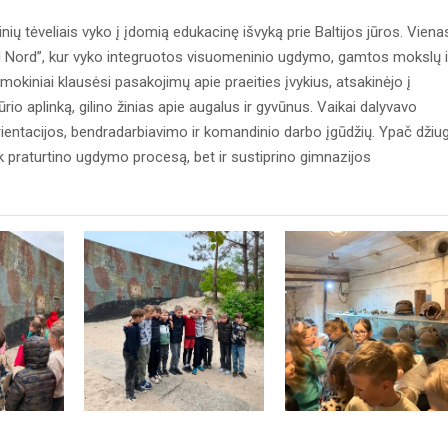
ių tėveliais vyko į įdomią edukacinę išvyką prie Baltijos jūros. Viena
mel Nord”, kur vyko integruotos visuomeninio ugdymo, gamtos mokslų i
mokiniai klausėsi pasakojimų apie praeities įvykius, atsakinėjo į
ūrio aplinką, gilino žinias apie augalus ir gyvūnus. Vaikai dalyvavo
rientacijos, bendradarbiavimo ir komandinio darbo įgūdžių. Ypač džiug
e tik praturtino ugdymo procesą, bet ir sustiprino gimnazijos