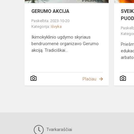
GERUMO AKCIJA
SVEI
PUOD
Paskelbta: 2023-10-20
Kategorija:
Išvyka
Paskelb
Kategor
Ikimokyklinio ugdymo skyriaus
bendruomenė organizavo Gerumo
Priešm
akciją. Tradiciškai...
edukac
arbatos
Plačiau
Tvarkaraščiai