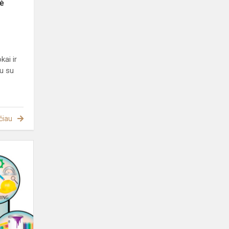
kė
kai ir
tu su
čiau
STEAM
UGDYMAS