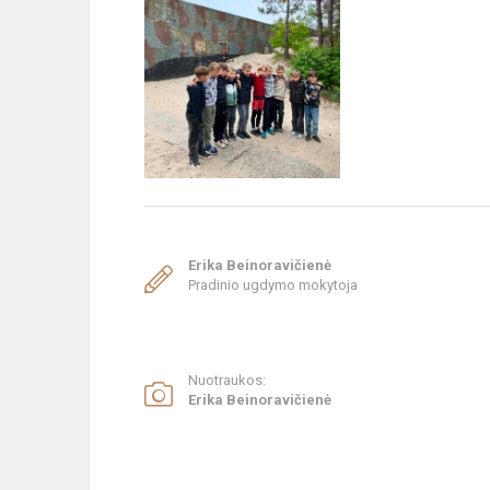
Erika Beinoravičienė
Pradinio ugdymo mokytoja
Nuotraukos:
Erika Beinoravičienė