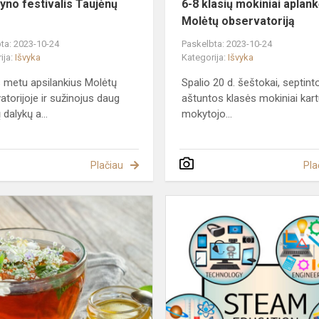
yno festivalis Taujėnų
6-8 klasių mokiniai aplan
e
Molėtų observatoriją
ta: 2023-10-24
Paskelbta: 2023-10-24
ija:
Išvyka
Kategorija:
Išvyka
 metu apsilankius Molėtų
Spalio 20 d. šeštokai, septinto
atorijoje ir sužinojus daug
aštuntos klasės mokiniai kar
dalykų a...
mokytojo...
Plačiau
Pla
SVEIKATA
ARBATOS
PUODELYJE