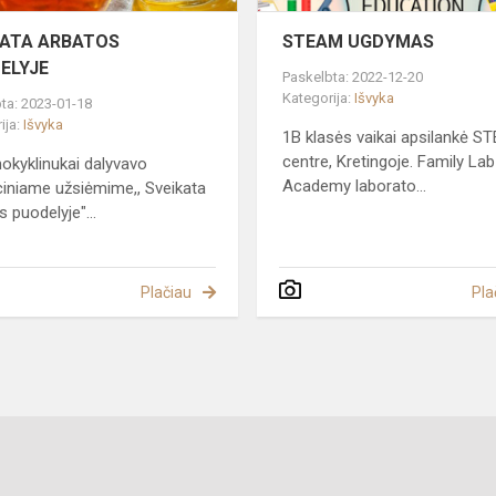
KATA ARBATOS
STEAM UGDYMAS
ELYJE
Paskelbta: 2022-12-20
Kategorija:
Išvyka
ta: 2023-01-18
ija:
Išvyka
1B klasės vaikai apsilankė S
centre, Kretingoje. Family Lab
okyklinukai dalyvavo
Academy laborato...
iniame užsiėmime,, Sveikata
 puodelyje"...
Plačiau
Pla