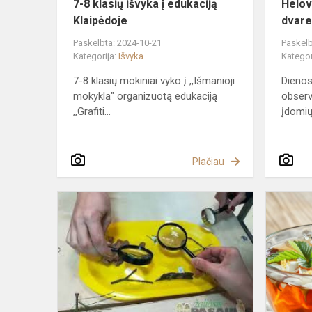
7-8 klasių išvyka į edukaciją
Helov
Klaipėdoje
dvar
Paskelbta: 2024-10-21
Paskelb
Kategorija:
Išvyka
Kategor
7-8 klasių mokiniai vyko į ,,Išmanioji
Dienos
mokykla" organizuotą edukaciją
observ
,,Grafiti...
įdomių 
Plačiau
GERUMO
AKCIJA