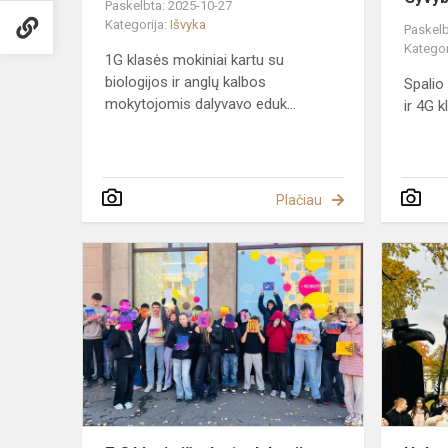
Paskelbta: 2025-10-27
Kategorija:
Išvyka
Paskelb
Kategor
1G klasės mokiniai kartu su
biologijos ir anglų kalbos
Spalio
mokytojomis dalyvavo eduk...
ir 4G k
Plačiau
7-
8
klasių
išvyka
į
edukaciją
Klaipėdoje