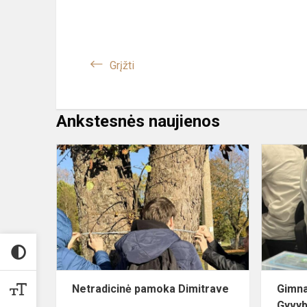
Grįžti
Ankstesnės naujienos
Netradicinė
pamoka
Dimitrave
Netradicinė pamoka Dimitrave
Gimna
Gyvyb