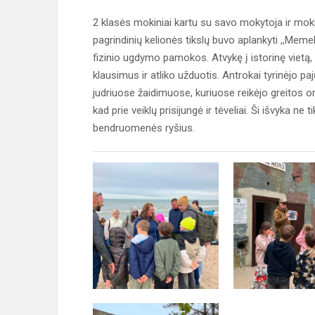
2 klasės mokiniai kartu su savo mokytoja ir mokin
pagrindinių kelionės tikslų buvo aplankyti ,,Me
fizinio ugdymo pamokos. Atvykę į istorinę vietą, 
klausimus ir atliko užduotis. Antrokai tyrinėjo paj
judriuose žaidimuose, kuriuose reikėjo greitos o
kad prie veiklų prisijungė ir tėveliai. Ši išvyka n
bendruomenės ryšius.