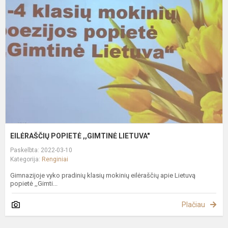
,
L
EILĖRAŠČIŲ POPIETĖ ,,GIMTINĖ LIETUVA"
Paskelbta: 2022-03-10
Kategorija:
Renginiai
Gimnazijoje vyko pradinių klasių mokinių eilėraščių apie Lietuvą
popietė ,,Gimti...
Plačiau