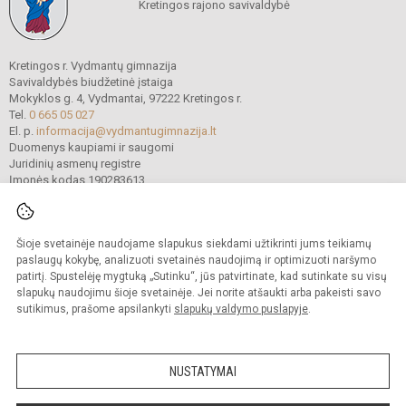
Kretingos rajono savivaldybė
Kretingos r. Vydmantų gimnazija
Savivaldybės biudžetinė įstaiga
Mokyklos g. 4, Vydmantai, 97222 Kretingos r.
Tel.
0 665 05 027
El. p.
informacija@vydmantugimnazija.lt
Duomenys kaupiami ir saugomi
Juridinių asmenų registre
Įmonės kodas 190283613
Šioje svetainėje naudojame slapukus siekdami užtikrinti jums teikiamų
© 2021. Kretingos r. Vydmantų gimnazija. Visos teisės saugomos.
Kopijuoti turinį be raštiško gimnazijos sutikimo griežtai draudžiama.
paslaugų kokybę, analizuoti svetainės naudojimą ir optimizuoti naršymo
patirtį. Spustelėję mygtuką „Sutinku“, jūs patvirtinate, kad sutinkate su visų
Versija neįgaliesiems
Slapukų valdymas
slapukų naudojimu šioje svetainėje. Jei norite atšaukti arba pakeisti savo
sutikimus, prašome apsilankyti
slapukų valdymo puslapyje
.
Sumanus būdas atnaujinti
mokyklos interneto
svetainę
NUSTATYMAI