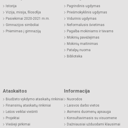
Istorija
Pagrindinis ugdymas
Vizija, misija, filosofija
Priešmokyklinis ugdymas
Pasiekimai 2020-2021 m.m.
Vidurinis ugdymas
Gimnazijos simboliai
Neformalusis švietimas
Priėmimas į gimnaziją
Pagalba mokiniams ir tėvams
Mokinių pavėžėjimas
Mokinių maitinimas
Patalpų nuoma
Biblioteka
Ataskaitos
Informacija
Biudžeto vykdymo ataskaitų rinkiniai
Nuorodos
Finansinių ataskaitų rinkiniai
Laisvos darbo vietos
Lėšos veiklai viešinti
Asmens duomenų apsauga
Projektai
Konsultavimasis su visuomene
Viešieji pirkimai
Dažniausiai užduodami klausimai