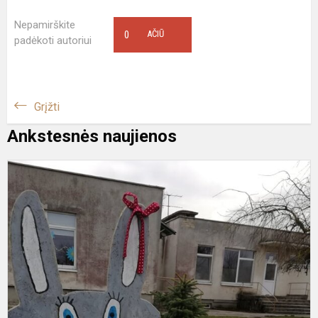
Nepamirškite
0
AČIŪ
padėkoti autoriui
Grįžti
Ankstesnės naujienos
L
p
Š
V
m