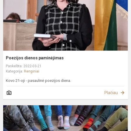
Poezijos dienos paminėjimas
Paskelbta: 2022-03-21
Kategorija:
Renginiai
Kovo 21-oji - pasaulinė poezijos diena.
Plačiau
K
2
oj
-