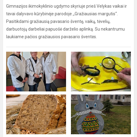
Gimnazijos ikimokyklinio ugdymo skyriuje prieš Velykas vaikai ir
tėvai dalyvavo kūrybinėje parodoje ,,Gražiausias margutis“.
Pasitikdami gražiausią pavasario šventę, vaikų, tėvelių,
darbuotojų darbeliai papuošė darželio aplinką. Su nekantrumu
laukiame pačios gražiausios pavasario šventės.