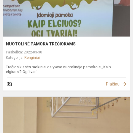
NUOTOLINĖ PAMOKA TREČIOKAMS
Paskelbta: 2022-03-30
Kategorija:
Renginiai
Trečios klasės mokiniai dalyvavo nuotolinėje pamokoje ,,Kaip
elgiuosi? Ogi tvari...
Plačiau
M
č