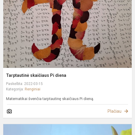
P
d
Tarptautinė skaičiaus Pi diena
Paskelbta: 2022-03-15
Kategorija:
Renginiai
Matematikai švenčia tarptautinę skaičiaus Pi dieną.
Plačiau
E
P