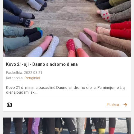
D
s
d
Kovo 21-oji - Dauno sindromo diena
Paskelbta: 2022-03-21
Kategorija:
Renginiai
Kovo 21 d. minima pasaulinė Dauno sindromo diena. Paminėjome šią
dieną būdami sk...
Plačiau
D
s