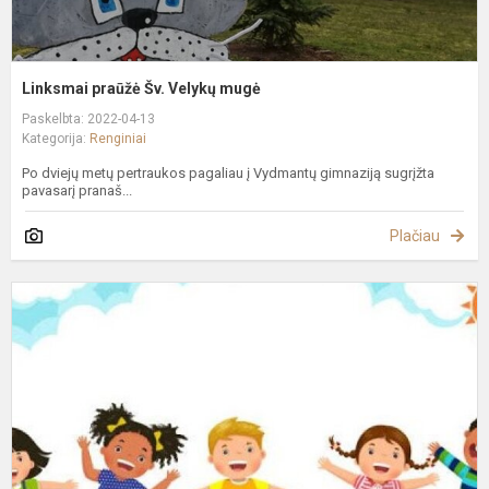
Linksmai praūžė Šv. Velykų mugė
Paskelbta: 2022-04-13
Kategorija:
Renginiai
Po dviejų metų pertraukos pagaliau į Vydmantų gimnaziją sugrįžta
pavasarį pranaš...
Plačiau
S
D
M