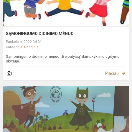
SĄMONINGUMO DIDINIMO MĖNUO
Paskelbta: 2022-04-01
Kategorija:
Renginiai
Sąmoningumo didinimo mėnuo ,,Be patyčių" ikimokyklinio ugdymo
skyriuje.
Plačiau
N
P
T