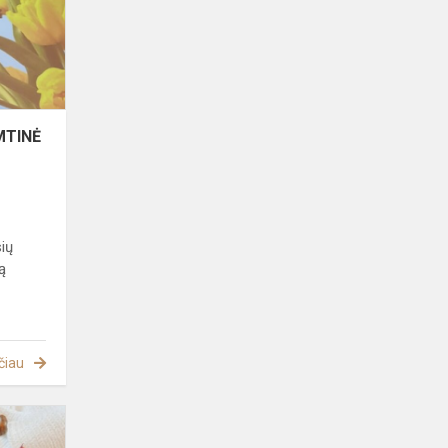
LIETUVA"
MTINĖ
sių
ą
čiau
Rudenėlio
savaitė