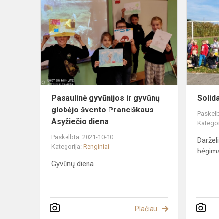
gyvūnijos
ir
gyvūnų
globėjo
švento
Pranciškaus
As...
Pasaulinė gyvūnijos ir gyvūnų
Solid
globėjo švento Pranciškaus
Paskelb
Asyžiečio diena
Kategor
Paskelbta: 2021-10-10
Daržel
Kategorija:
Renginiai
bėgim
Gyvūnų diena
Plačiau