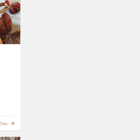
čiau
Ilgai