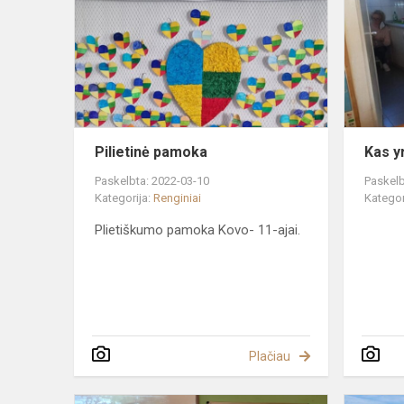
Pilietinė pamoka
Kas y
Paskelbta: 2022-03-10
Paskelb
Kategorija:
Renginiai
Kategor
Plietiškumo pamoka Kovo- 11-ajai.
Plačiau
Pasaulinė