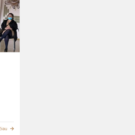
lauktas
susitikimas
čiau