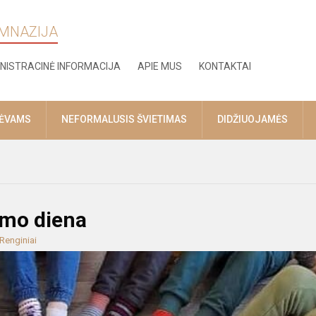
IMNAZIJA
NISTRACINĖ INFORMACIJA
APIE MUS
KONTAKTAI
TĖVAMS
NEFORMALUSIS ŠVIETIMAS
DIDŽIUOJAMĖS
omo diena
Renginiai