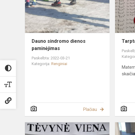
paminėjima
Dauno sindromo dienos
Tarpt
paminėjimas
Paskelb
Kategor
Paskelbta: 2022-03-21
Kategorija:
Renginiai
Matema
skaiči
Plačiau
Pilietinė
pamoka