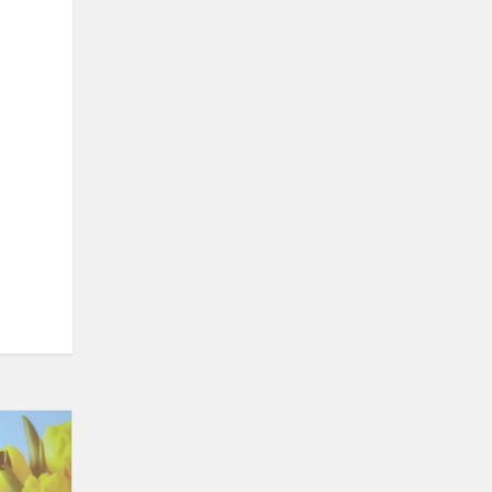
EILĖRAŠČIŲ
POPIETĖ
,,GIMTINĖ