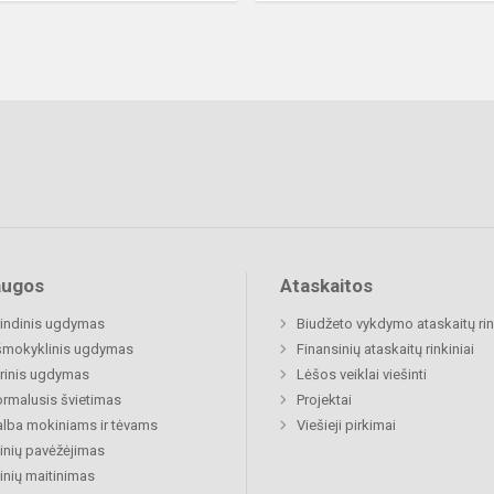
augos
Ataskaitos
indinis ugdymas
Biudžeto vykdymo ataskaitų rin
šmokyklinis ugdymas
Finansinių ataskaitų rinkiniai
rinis ugdymas
Lėšos veiklai viešinti
rmalusis švietimas
Projektai
lba mokiniams ir tėvams
Viešieji pirkimai
nių pavėžėjimas
nių maitinimas