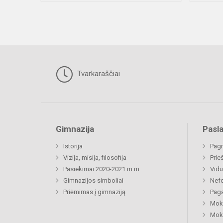
Tvarkaraščiai
Gimnazija
Pasl
Istorija
Pagr
Vizija, misija, filosofija
Prie
Pasiekimai 2020-2021 m.m.
Vidu
Gimnazijos simboliai
Nefo
Priėmimas į gimnaziją
Paga
Moki
Moki