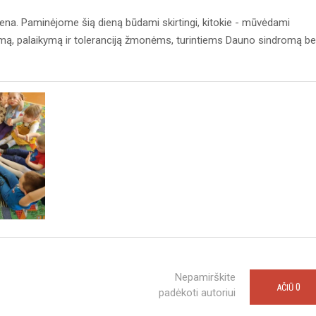
na. Paminėjome šią dieną būdami skirtingi, kitokie - mūvėdami
škumą, palaikymą ir toleranciją žmonėms, turintiems Dauno sindromą be
Nepamirškite
0
AČIŪ
padėkoti autoriui