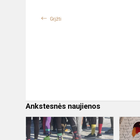
Grįžti
Ankstesnės naujienos
Dauno
sindromo
dienos