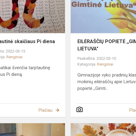
s
diena
autinė skaičiaus Pi diena
EILĖRAŠČIŲ POPIETĖ ,,GI
LIETUVA"
ta: 2022-03-15
ija:
Renginiai
Paskelbta: 2022-03-10
Kategorija:
Renginiai
tikai švenčia tarptautinę
aus Pi dieną.
Gimnazijoje vyko pradinių kla
mokinių eilėraščių apie Lietuv
popietė ,,Gimti...
Plačiau
Pla
Kas
yra