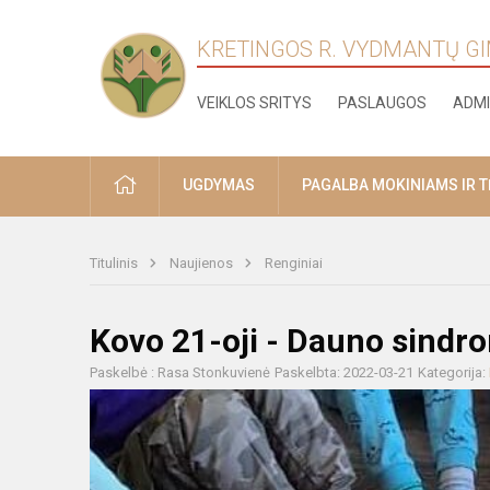
KRETINGOS R. VYDMANTŲ G
VEIKLOS SRITYS
PASLAUGOS
ADMI
PRADŽIA
UGDYMAS
PAGALBA MOKINIAMS IR 
Titulinis
Naujienos
Renginiai
Kovo 21-oji - Dauno sindr
Paskelbė : Rasa Stonkuvienė
Paskelbta: 2022-03-21
Kategorija: