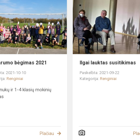
bėgimas
2021
arumo bėgimas 2021
Ilgai lauktas susitikimas
ta: 2021-10-10
Paskelbta: 2021-09-22
ija:
Renginiai
Kategorija:
Renginiai
inukų ir 1-4 klasių mokinių
as
Plačiau
Pla