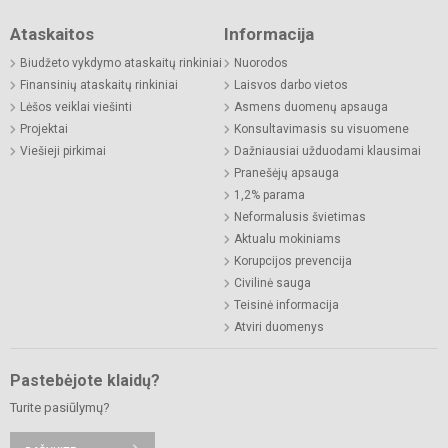
Ataskaitos
Informacija
Biudžeto vykdymo ataskaitų rinkiniai
Nuorodos
Finansinių ataskaitų rinkiniai
Laisvos darbo vietos
Lėšos veiklai viešinti
Asmens duomenų apsauga
Projektai
Konsultavimasis su visuomene
Viešieji pirkimai
Dažniausiai užduodami klausimai
Pranešėjų apsauga
1,2% parama
Neformalusis švietimas
Aktualu mokiniams
Korupcijos prevencija
Civilinė sauga
Teisinė informacija
Atviri duomenys
Pastebėjote klaidų?
Turite pasiūlymų?