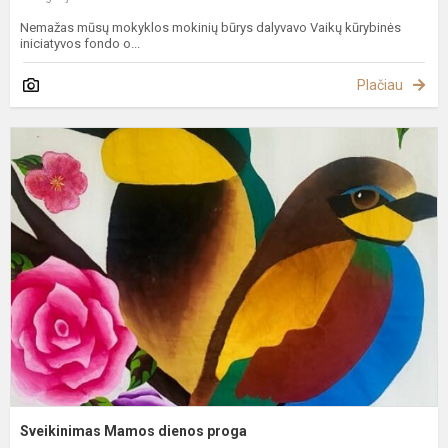
Nemažas mūsų mokyklos mokinių būrys dalyvavo Vaikų kūrybinės
iniciatyvos fondo o...
Plačiau
S
M
d
p
Sveikinimas Mamos dienos proga