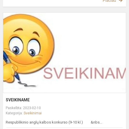
Plačiau
S
SVEIKINAME
Paskelbta: 2023-02-10
Kategorija:
Sveikinimai
Respublikinio anglų kalbos konkurso (9-10 kl.) &nbs...