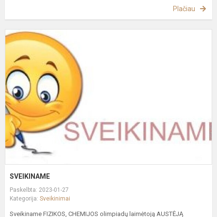
Plačiau
S
SVEIKINAME
Paskelbta: 2023-01-27
Kategorija:
Sveikinimai
Sveikiname FIZIKOS, CHEMIJOS olimpiadų laimėtoją AUSTĖJĄ