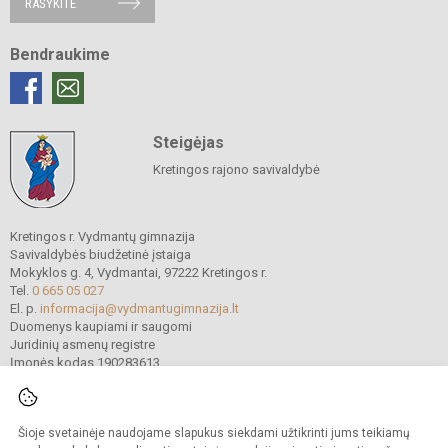
RAŠYKITE
Bendraukime
Steigėjas
Kretingos rajono savivaldybė
Kretingos r. Vydmantų gimnazija
Savivaldybės biudžetinė įstaiga
Mokyklos g. 4, Vydmantai, 97222 Kretingos r.
Tel.
0 665 05 027
El. p.
informacija@vydmantugimnazija.lt
Duomenys kaupiami ir saugomi
Juridinių asmenų registre
Įmonės kodas 190283613
Šioje svetainėje naudojame slapukus siekdami užtikrinti jums teikiamų
© 2021. Kretingos r. Vydmantų gimnazija. Visos teisės saugomos.