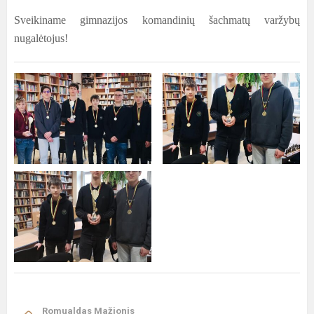
Sveikiname gimnazijos komandinių šachmatų varžybų
nugalėtojus!
Romualdas Mažionis