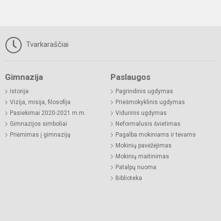
Tvarkaraščiai
Gimnazija
Paslaugos
Istorija
Pagrindinis ugdymas
Vizija, misija, filosofija
Priešmokyklinis ugdymas
Pasiekimai 2020-2021 m.m.
Vidurinis ugdymas
Gimnazijos simboliai
Neformalusis švietimas
Priėmimas į gimnaziją
Pagalba mokiniams ir tėvams
Mokinių pavėžėjimas
Mokinių maitinimas
Patalpų nuoma
Biblioteka