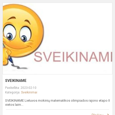
S
SVEIKINAME
Paskelbta: 2023-02-10
Kategorija:
Sveikinimai
SVEIKINAME Lietuvos mokinių matematikos olimpiados rajono etapo II
vietos laim...