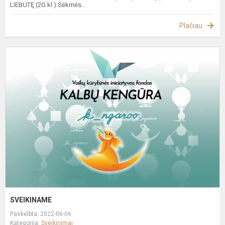
LIEBUTĘ (2G kl.) Sėkmės...
Plačiau
S
SVEIKINAME
Paskelbta: 2022-06-06
Kategorija:
Sveikinimai