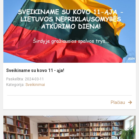
1
-
ą
Sveikiname su kovo 11 - ąja!
Paskelbta: 2024-03-11
Kategorija:
Sveikinimai
Plačiau
K
š
v