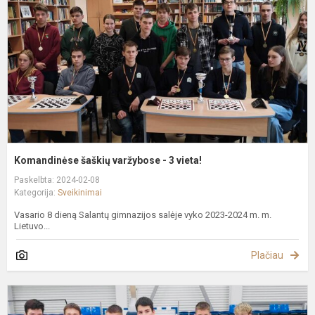
-
3
v
Komandinėse šaškių varžybose - 3 vieta!
Paskelbta: 2024-02-08
Kategorija:
Sveikinimai
Vasario 8 dieną Salantų gimnazijos salėje vyko 2023-2024 m. m.
Lietuvo...
Plačiau
K
3