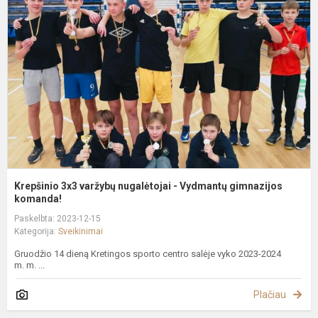
v
n
-
V
g
k
Krepšinio 3x3 varžybų nugalėtojai - Vydmantų gimnazijos
komanda!
Paskelbta: 2023-12-15
Kategorija:
Sveikinimai
Gruodžio 14 dieną Kretingos sporto centro salėje vyko 2023-2024
m. m. ...
Plačiau