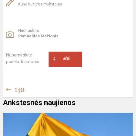
Kūno kultūros mokytojas
Nuotraukos:
Romualdas Mažionis
Nepamirškite
4
AČIŪ
padėkoti autoriui
Grįžti
Ankstesnės naujienos
S
s
k