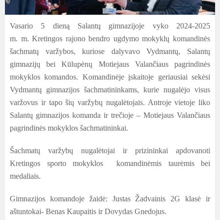
Vasario 5 dieną Salantų gimnazijoje vyko 2024-2025
m. m. Kretingos rajono bendro ugdymo mokyklų komandinės
šachmatų varžybos, kuriose dalyvavo Vydmantų, Salantų
gimnazijų bei Kūlupėnų Motiejaus Valančiaus pagrindinės
mokyklos komandos.
Komandinėje įskaitoje geriausiai sekėsi
Vydmantų gimnazijos šachmatininkams, kurie nugalėjo visus
varžovus ir tapo šių varžybų nugalėtojais. Antroje vietoje liko
Salantų gimnazijos komanda ir trečioje – Motiejaus Valančiaus
pagrindinės mokyklos šachmatininkai.
Šachmatų varžybų nugalėtojai ir prizininkai apdovanoti
Kretingos sporto mokyklos komandinėmis taurėmis bei
medaliais.
Gimnazijos komandoje žaidė: Justas Žadvainis 2G klasė ir
aštuntokai- Benas Kaupaitis ir Dovydas Gnedojus.