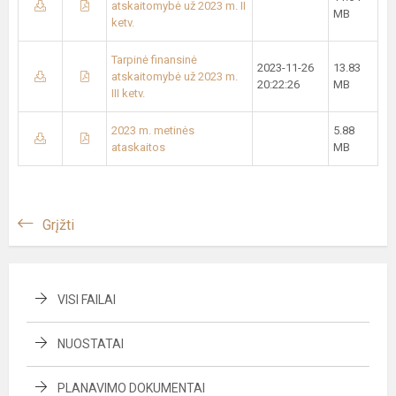
atskaitomybė už 2023 m. II
MB
ketv.
Tarpinė finansinė
2023-11-26
13.83
atskaitomybė už 2023 m.
20:22:26
MB
III ketv.
2023 m. metinės
5.88
ataskaitos
MB
Grįžti
VISI FAILAI
NUOSTATAI
PLANAVIMO DOKUMENTAI