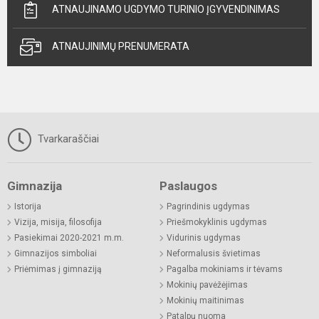
ATNAUJINAMO UGDYMO TURINIO ĮGYVENDINIMAS
ATNAUJINIMŲ PRENUMERATA
Tvarkaraščiai
Gimnazija
Paslaugos
Istorija
Pagrindinis ugdymas
Vizija, misija, filosofija
Priešmokyklinis ugdymas
Pasiekimai 2020-2021 m.m.
Vidurinis ugdymas
Gimnazijos simboliai
Neformalusis švietimas
Priėmimas į gimnaziją
Pagalba mokiniams ir tėvams
Mokinių pavėžėjimas
Mokinių maitinimas
Patalpų nuoma