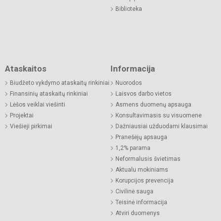
Biblioteka
Ataskaitos
Informacija
Biudžeto vykdymo ataskaitų rinkiniai
Nuorodos
Finansinių ataskaitų rinkiniai
Laisvos darbo vietos
Lėšos veiklai viešinti
Asmens duomenų apsauga
Projektai
Konsultavimasis su visuomene
Viešieji pirkimai
Dažniausiai užduodami klausimai
Pranešėjų apsauga
1,2% parama
Neformalusis švietimas
Aktualu mokiniams
Korupcijos prevencija
Civilinė sauga
Teisinė informacija
Atviri duomenys