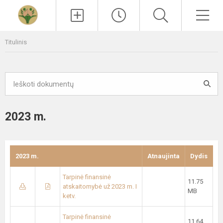
Paieška
Men
Titulinis
2023 m.
2023 m.
Atnaujinta
Dydis
Tarpinė finansinė
11.75
atskaitomybė už 2023 m. I
MB
ketv.
Tarpinė finansinė
11.64