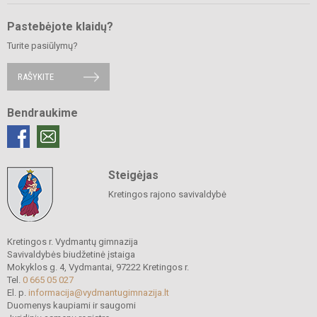
Pastebėjote klaidų?
Turite pasiūlymų?
RAŠYKITE
Bendraukime
Steigėjas
Kretingos rajono savivaldybė
Kretingos r. Vydmantų gimnazija
Savivaldybės biudžetinė įstaiga
Mokyklos g. 4, Vydmantai, 97222 Kretingos r.
Tel.
0 665 05 027
El. p.
informacija@vydmantugimnazija.lt
Duomenys kaupiami ir saugomi