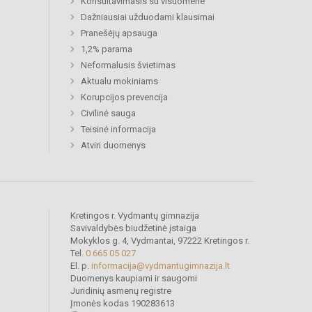
Konsultavimasis su visuomene
Dažniausiai užduodami klausimai
Pranešėjų apsauga
1,2% parama
Neformalusis švietimas
Aktualu mokiniams
Korupcijos prevencija
Civilinė sauga
Teisinė informacija
Atviri duomenys
Kretingos r. Vydmantų gimnazija
Savivaldybės biudžetinė įstaiga
Mokyklos g. 4, Vydmantai, 97222 Kretingos r.
Tel.
0 665 05 027
El. p.
informacija@vydmantugimnazija.lt
Duomenys kaupiami ir saugomi
Juridinių asmenų registre
Įmonės kodas 190283613