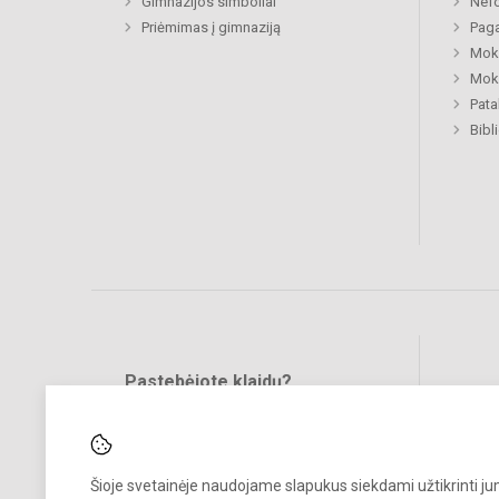
Gimnazijos simboliai
Nefo
Priėmimas į gimnaziją
Paga
Moki
Moki
Pat
Bibl
Pastebėjote klaidų?
Bend
Turite pasiūlymų?
RAŠYKITE
Šioje svetainėje naudojame slapukus siekdami užtikrinti j