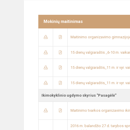
Mokinių maitinimas
Maitinimo organizavimo gimnazijoje
15 dienų valgiaraštis _6-10 m. vaik
15 dienų valgiaraštis_11 m. ir vyr
15 dienų valgiaraštis_11 m. ir vyr.
Ikimokyklinio ugdymo skyrius "Pasagėlė"
Maitinimo tvarkos organizavimo iki
2016 m. balandžio 27 d. tarybos sp