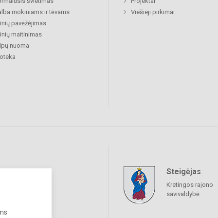
rmalusis švietimas
Projektai
lba mokiniams ir tėvams
Viešieji pirkimai
nių pavėžėjimas
nių maitinimas
alpų nuoma
ioteka
Steigėjas
raukime
Kretingos rajono
savivaldybė
ums