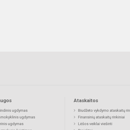
augos
Ataskaitos
indinis ugdymas
Biudžeto vykdymo ataskaitų rin
šmokyklinis ugdymas
Finansinių ataskaitų rinkiniai
rinis ugdymas
Lėšos veiklai viešinti