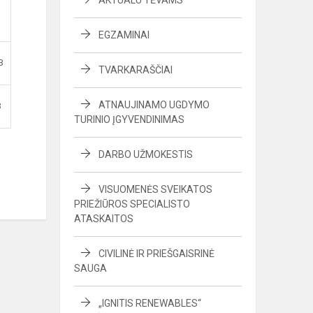
AKTUALU TĖVAMS
EGZAMINAI
B
TVARKARAŠČIAI
ATNAUJINAMO UGDYMO
B
TURINIO ĮGYVENDINIMAS
DARBO UŽMOKESTIS
VISUOMENĖS SVEIKATOS
PRIEŽIŪROS SPECIALISTO
ATASKAITOS
CIVILINĖ IR PRIEŠGAISRINĖ
SAUGA
„IGNITIS RENEWABLES“