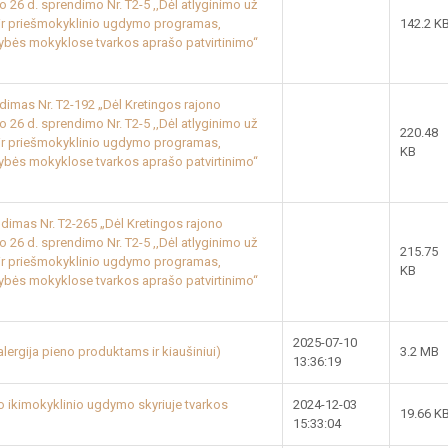
 26 d. sprendimo Nr. T2-5 ,,Dėl atlyginimo už
 ir priešmokyklinio ugdymo programas,
142.2 K
dybės mokyklose tvarkos aprašo patvirtinimo“
ndimas Nr. T2-192 „Dėl Kretingos rajono
 26 d. sprendimo Nr. T2-5 ,,Dėl atlyginimo už
220.48
 ir priešmokyklinio ugdymo programas,
KB
dybės mokyklose tvarkos aprašo patvirtinimo“
ndimas Nr. T2-265 „Dėl Kretingos rajono
 26 d. sprendimo Nr. T2-5 ,,Dėl atlyginimo už
215.75
 ir priešmokyklinio ugdymo programas,
KB
dybės mokyklose tvarkos aprašo patvirtinimo“
2025-07-10
 alergija pieno produktams ir kiaušiniui)
3.2 MB
13:36:19
ikimokyklinio ugdymo skyriuje tvarkos
2024-12-03
19.66 K
15:33:04