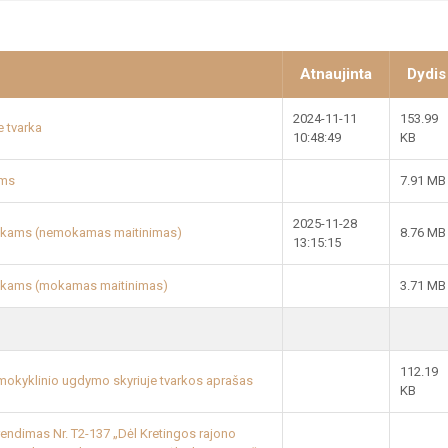
Atnaujinta
Dydis
2024-11-11
153.99
 tvarka
10:48:49
KB
ams
7.91 MB
2025-11-28
. vaikams (nemokamas maitinimas)
8.76 MB
13:15:15
 vaikams (mokamas maitinimas)
3.71 MB
112.19
mokyklinio ugdymo skyriuje tvarkos aprašas
KB
rendimas Nr. T2-137 „Dėl Kretingos rajono