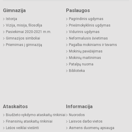
Gimnazija
Paslaugos
Istorija
Pagrindinis ugdymas
Vizija, misija, filosofija
Priešmokyklinis ugdymas
Pasiekimai 2020-2021 m.m.
Vidurinis ugdymas
Gimnazijos simboliai
Neformalusis švietimas
Priėmimas į gimnaziją
Pagalba mokiniams ir tėvams
Mokinių pavėžėjimas
Mokinių maitinimas
Patalpų nuoma
Biblioteka
Ataskaitos
Informacija
Biudžeto vykdymo ataskaitų rinkiniai
Nuorodos
Finansinių ataskaitų rinkiniai
Laisvos darbo vietos
Lėšos veiklai viešinti
Asmens duomenų apsauga