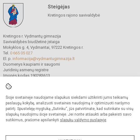
Steigėjas
Kretingos rajono savivaldybė
Kretingos r. Vydmantų gimnazija
Savivaldybės biudžetinė įstaiga
Mokyklos g. 4, Vydmantai, 97222 Kretingos r.
Tel.
0 665 05 027
El. p.
informacija@vydmantugimnazija.lt
Duomenys kaupiami ir saugomi
Juridinių asmenų registre
Įmonės kodas 190283613
Šioje svetainėje naudojame slapukus siekdami užtikrinti jums teikiamų
© 2021. Kretingos r. Vydmantų gimnazija. Visos teisės saugomos.
Kopijuoti turinį be raštiško gimnazijos sutikimo griežtai draudžiama.
paslaugų kokybę, analizuoti svetainės naudojimą ir optimizuoti naršymo
patirtį. Spustelėję mygtuką „Sutinku“, jūs patvirtinate, kad sutinkate su visų
Versija neįgaliesiems
Slapukų valdymas
slapukų naudojimu šioje svetainėje. Jei norite atšaukti arba pakeisti savo
sutikimus, prašome apsilankyti
slapukų valdymo puslapyje
.
Sumanus būdas atnaujinti
mokyklos interneto
svetainę