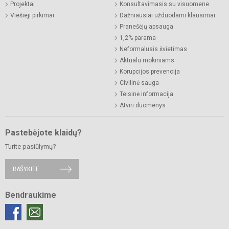
Projektai
Konsultavimasis su visuomene
Viešieji pirkimai
Dažniausiai užduodami klausimai
Pranešėjų apsauga
1,2% parama
Neformalusis švietimas
Aktualu mokiniams
Korupcijos prevencija
Civilinė sauga
Teisinė informacija
Atviri duomenys
Pastebėjote klaidų?
Turite pasiūlymų?
RAŠYKITE
Bendraukime