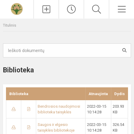
Paieška
Men
Titulinis
Biblioteka
Biblioteka
Atnaujinta
Dydis
Bendrosios naudojimosi
2022-03-15
203.93
biblioteka taisyklės
10:14:28
KB
Saugos ir elgesio
2022-03-15
326.54
taisyklės bibliotekoje
10:14:28
KB