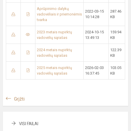
Aprūpinimo dalykų
2022-03-15
287.46
vadovėliais ir priemonėmis
10:14:28
KB
tvarka
2023 metais nupirktų
2024-10-15
159.94
vadovėlių sąrašas
13:49:13
KB
2024 metais nupirktų
122.39
vadovėlių sąrašas
KB
2025 metais nupirktų
2026-02-03
103.05
vadovėlių sąrašas
16:37:45
KB
Grįžti
VISI FAILAI